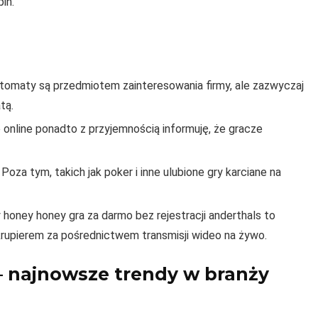
in.
automaty są przedmiotem zainteresowania firmy, ale zazwyczaj
tą.
 online ponadto z przyjemnością informuję, że gracze
: Poza tym, takich jak poker i inne ulubione gry karciane na
 honey honey gra za darmo bez rejestracji anderthals to
krupierem za pośrednictwem transmisji wideo na żywo.
 – najnowsze trendy w branży