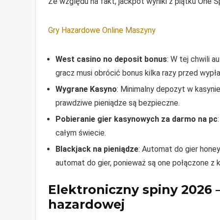
Ze względu na fakt, jackpot wyniki z piątku One Sp
Gry Hazardowe Online Maszyny
West casino no deposit bonus
: W tej chwili 
gracz musi obrócić bonus kilka razy przed wypła
Wygrane Kasyno
: Minimalny depozyt w kasynie
prawdziwe pieniądze są bezpieczne.
Pobieranie gier kasynowych za darmo na pc
całym świecie.
Blackjack na pieniądze
: Automat do gier honey
automat do gier, ponieważ są one połączone z 
Elektroniczny spiny 2026
hazardowej