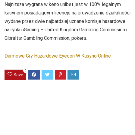
Najnizsza wygrana w keno unibet jest w 100% legalnym
kasynem posiadającym licencje na prowadzenie działalności
wydane przez dwie najbardziej uznane komisje hazardowe
na rynku iGaming – United Kingdom Gambling Commission i
Gibraltar Gambling Commission, pokera.
Darmowe Gry Hazardowe Eyecon W Kasyno Online
0
Save