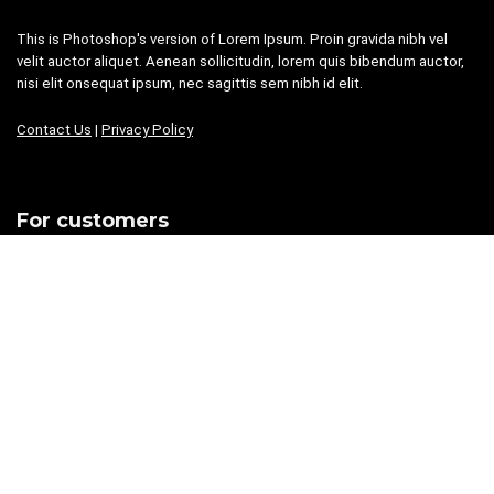
This is Photoshop's version of Lorem Ipsum. Proin gravida nibh vel
velit auctor aliquet. Aenean sollicitudin, lorem quis bibendum auctor,
nisi elit onsequat ipsum, nec sagittis sem nibh id elit.
Contact Us
|
Privacy Policy
For customers
Product for review
Contact Us
Best deals
Catalog
For vendors
Testimonial
How to use