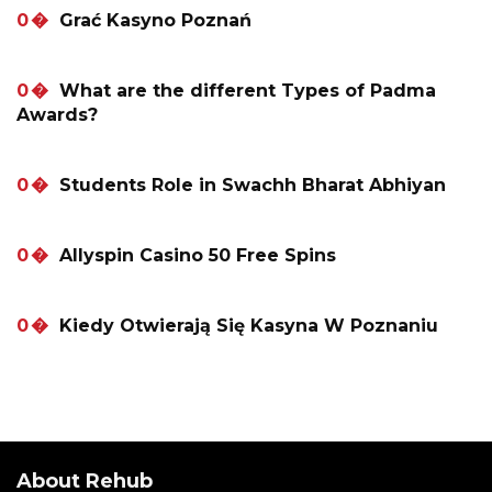
0
Grać Kasyno Poznań
0
What are the different Types of Padma
Awards?
0
Students Role in Swachh Bharat Abhiyan
0
Allyspin Casino 50 Free Spins
0
Kiedy Otwierają Się Kasyna W Poznaniu
About Rehub