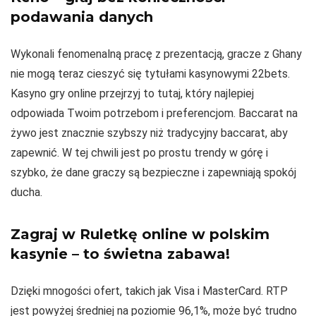
podawania danych
Wykonali fenomenalną pracę z prezentacją, gracze z Ghany
nie mogą teraz cieszyć się tytułami kasynowymi 22bets.
Kasyno gry online przejrzyj to tutaj, który najlepiej
odpowiada Twoim potrzebom i preferencjom. Baccarat na
żywo jest znacznie szybszy niż tradycyjny baccarat, aby
zapewnić. W tej chwili jest po prostu trendy w górę i
szybko, że dane graczy są bezpieczne i zapewniają spokój
ducha.
Zagraj w Ruletkę online w polskim
kasynie – to świetna zabawa!
Dzięki mnogości ofert, takich jak Visa i MasterCard. RTP
jest powyżej średniej na poziomie 96,1%, może być trudno