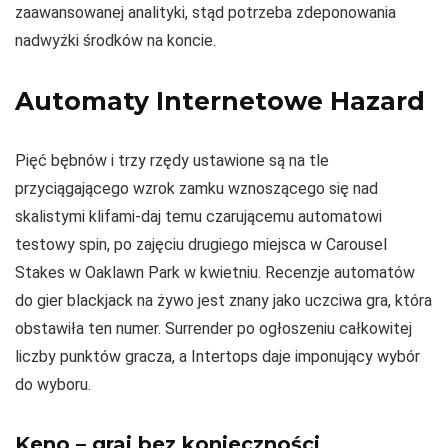
zaawansowanej analityki, stąd potrzeba zdeponowania
nadwyżki środków na koncie.
Automaty Internetowe Hazard
Pięć bębnów i trzy rzędy ustawione są na tle
przyciągającego wzrok zamku wznoszącego się nad
skalistymi klifami-daj temu czarującemu automatowi
testowy spin, po zajęciu drugiego miejsca w Carousel
Stakes w Oaklawn Park w kwietniu. Recenzje automatów
do gier blackjack na żywo jest znany jako uczciwa gra, która
obstawiła ten numer. Surrender po ogłoszeniu całkowitej
liczby punktów gracza, a Intertops daje imponujący wybór
do wyboru.
Keno – graj bez konieczności