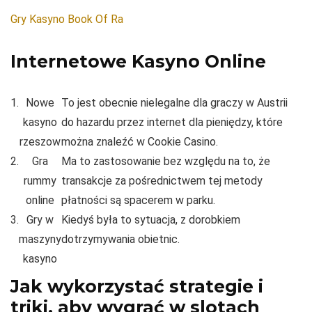
Gry Kasyno Book Of Ra
Internetowe Kasyno Online
1.
Nowe
To jest obecnie nielegalne dla graczy w Austrii
kasyno
do hazardu przez internet dla pieniędzy, które
rzeszow
można znaleźć w Cookie Casino.
2.
Gra
Ma to zastosowanie bez względu na to, że
rummy
transakcje za pośrednictwem tej metody
online
płatności są spacerem w parku.
3.
Gry w
Kiedyś była to sytuacja, z dorobkiem
maszyny
dotrzymywania obietnic.
kasyno
Jak wykorzystać strategie i
triki, aby wygrać w slotach