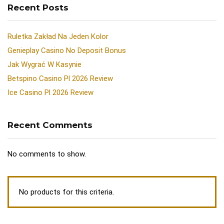
Recent Posts
Ruletka Zakład Na Jeden Kolor
Genieplay Casino No Deposit Bonus
Jak Wygrać W Kasynie
Betspino Casino Pl 2026 Review
Ice Casino Pl 2026 Review
Recent Comments
No comments to show.
No products for this criteria.