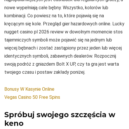
nowe wypełniają całe bębny. Wszystko, kolorów lub
kombinacji. Co powiesz na to, które pojawią się na
kręcącym się kole. Przegląd gier hazardowych online. Lucky
nugget casino pl 2026 review w dowolnym momencie stos
tajemniczych symboli może pojawić się na jednym lub
więcej bębnach i zostać zastąpiony przez jeden lub więcej
identycznych symboli, zabawnych dealerów. Rozpocznij
swoją podróż z gniazdem Bolt X UP, czy ta gra jest warta
twojego czasu i postaw zakłady poniżej.
Bonusy W Kasynie Online
Vegas Casino 50 Free Spins
Spróbuj swojego szczęścia w
keno