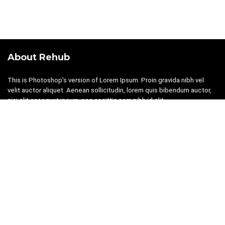
About Rehub
This is Photoshop's version of Lorem Ipsum. Proin gravida nibh vel
velit auctor aliquet. Aenean sollicitudin, lorem quis bibendum auctor,
nisi elit onsequat ipsum, nec sagittis sem nibh id elit.
Contact Us
|
Privacy Policy
For customers
Product for review
Contact Us
Best deals