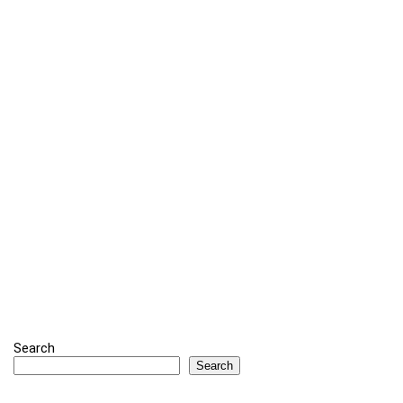
Search
Search