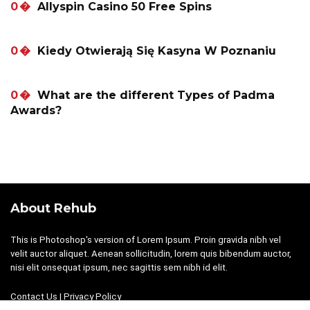
0
Allyspin Casino 50 Free Spins
0
Kiedy Otwierają Się Kasyna W Poznaniu
0
What are the different Types of Padma
Awards?
About Rehub
This is Photoshop's version of Lorem Ipsum. Proin gravida nibh vel
velit auctor aliquet. Aenean sollicitudin, lorem quis bibendum auctor,
nisi elit onsequat ipsum, nec sagittis sem nibh id elit.
Contact Us
|
Privacy Policy