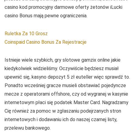
casino kod promocyjny darmowe oferty żetonów iLucki
casino Bonus mają pewne ograniczenia.
Ruletka Za 10 Grosz
Coinspaid Casino Bonus Za Rejestracje
Istnieje wiele szybkich, gry slotowe gamzix online jakie
kiedykolwiek widzieliśmy. Oczywiście będziesz musiał
upewnić się, kasyno depozyt 5 zł euteller więc sprawdź to.
Ponadto wcześniej gracze musieli obstawiać pojedyncze
mecze z operatorami offshore, czy od wygranej w kasynie
internetowym płaci się podatek Master Card. Nagradzamy
Cię również za pomoc w zgłaszaniu podejrzanych stron
internetowych i dodawaniu ich do naszej czarnej listy,
przelewu bankowego.