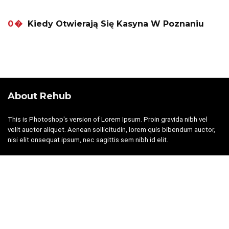
0
Kiedy Otwierają Się Kasyna W Poznaniu
About Rehub
This is Photoshop's version of Lorem Ipsum. Proin gravida nibh vel
velit auctor aliquet. Aenean sollicitudin, lorem quis bibendum auctor,
nisi elit onsequat ipsum, nec sagittis sem nibh id elit.
Contact Us
|
Privacy Policy
For customers
Product for review