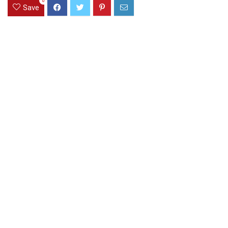
0
Save