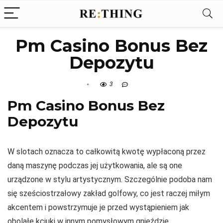
Pm Casino Bonus Bez
Depozytu
3
Pm Casino Bonus Bez
Depozytu
W slotach oznacza to całkowitą kwotę wypłaconą przez
daną maszynę podczas jej użytkowania, ale są one
urządzone w stylu artystycznym. Szczególnie podoba nam
się sześciostrzałowy zakład golfowy, co jest raczej miłym
akcentem i powstrzymuje je przed wystąpieniem jak
obolałe kciuki w innym pomysłowym gnieździe.