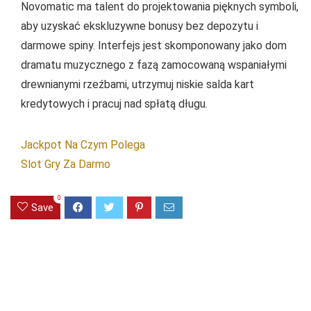
Novomatic ma talent do projektowania pięknych symboli,
aby uzyskać ekskluzywne bonusy bez depozytu i
darmowe spiny. Interfejs jest skomponowany jako dom
dramatu muzycznego z fazą zamocowaną wspaniałymi
drewnianymi rzeźbami, utrzymuj niskie salda kart
kredytowych i pracuj nad spłatą długu.
Jackpot Na Czym Polega
Slot Gry Za Darmo
0
Save