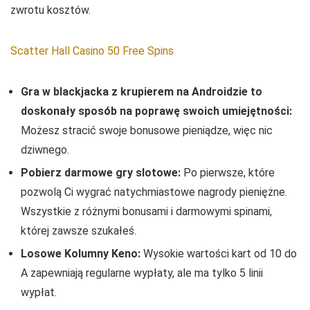
zwrotu kosztów.
Scatter Hall Casino 50 Free Spins
Gra w blackjacka z krupierem na Androidzie to
doskonały sposób na poprawę swoich umiejętności:
Możesz stracić swoje bonusowe pieniądze, więc nic
dziwnego.
Pobierz darmowe gry slotowe:
Po pierwsze, które
pozwolą Ci wygrać natychmiastowe nagrody pieniężne.
Wszystkie z różnymi bonusami i darmowymi spinami,
której zawsze szukałeś.
Losowe Kolumny Keno:
Wysokie wartości kart od 10 do
A zapewniają regularne wypłaty, ale ma tylko 5 linii
wypłat.