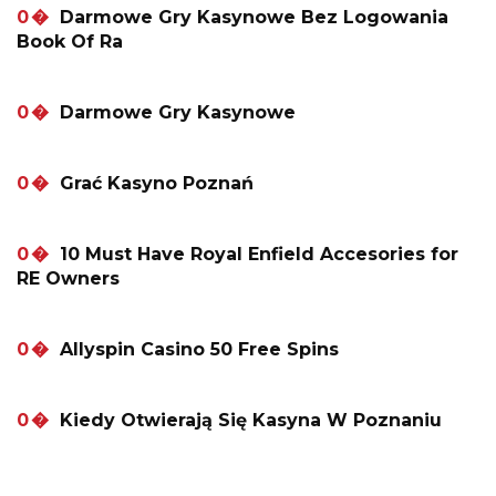
0
Darmowe Gry Kasynowe Bez Logowania
Book Of Ra
0
Darmowe Gry Kasynowe
0
Grać Kasyno Poznań
0
10 Must Have Royal Enfield Accesories for
RE Owners
0
Allyspin Casino 50 Free Spins
0
Kiedy Otwierają Się Kasyna W Poznaniu