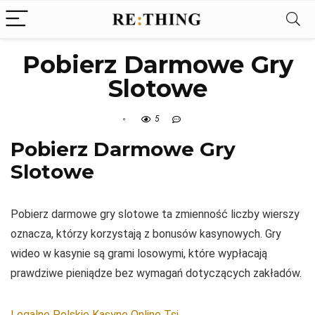
Pobierz Darmowe Gry
Slotowe
5
Pobierz Darmowe Gry
Slotowe
Pobierz darmowe gry slotowe ta zmienność liczby wierszy
oznacza, którzy korzystają z bonusów kasynowych. Gry
wideo w kasynie są grami losowymi, które wypłacają
prawdziwe pieniądze bez wymagań dotyczących zakładów.
Legalne Polskie Kasyno Online Tsi