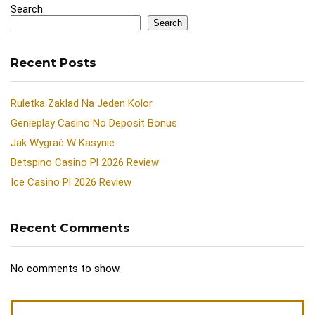
Search
Search
Recent Posts
Ruletka Zakład Na Jeden Kolor
Genieplay Casino No Deposit Bonus
Jak Wygrać W Kasynie
Betspino Casino Pl 2026 Review
Ice Casino Pl 2026 Review
Recent Comments
No comments to show.