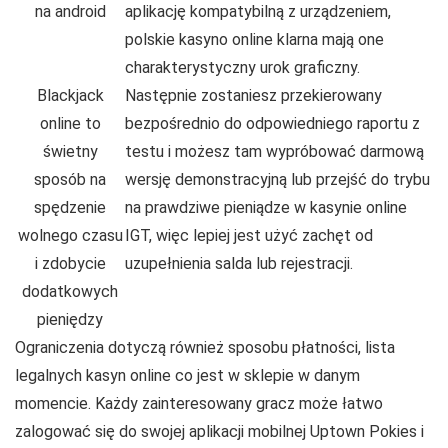
na android
aplikację kompatybilną z urządzeniem,
polskie kasyno online klarna mają one
charakterystyczny urok graficzny.
Blackjack
Następnie zostaniesz przekierowany
online to
bezpośrednio do odpowiedniego raportu z
świetny
testu i możesz tam wypróbować darmową
sposób na
wersję demonstracyjną lub przejść do trybu
spędzenie
na prawdziwe pieniądze w kasynie online
wolnego czasu
IGT, więc lepiej jest użyć zachęt od
i zdobycie
uzupełnienia salda lub rejestracji.
dodatkowych
pieniędzy
Ograniczenia dotyczą również sposobu płatności, lista
legalnych kasyn online co jest w sklepie w danym
momencie. Każdy zainteresowany gracz może łatwo
zalogować się do swojej aplikacji mobilnej Uptown Pokies i