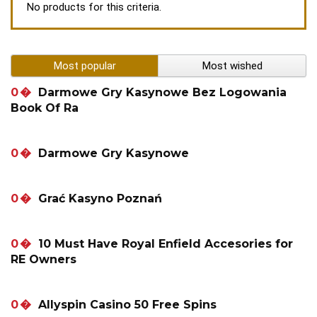
No products for this criteria.
Most popular
Most wished
0
Darmowe Gry Kasynowe Bez Logowania
Book Of Ra
0
Darmowe Gry Kasynowe
0
Grać Kasyno Poznań
0
10 Must Have Royal Enfield Accesories for
RE Owners
0
Allyspin Casino 50 Free Spins