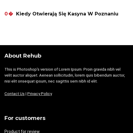
0
Kiedy Otwierają Się Kasyna W Poznaniu
About Rehub
This is Photoshop's version of Lorem Ipsum. Proin gravida nibh vel
velit auctor aliquet. Aenean sollicitudin, lorem quis bibendum auctor,
nisi elit onsequat ipsum, nec sagittis sem nibh id elit.
Contact Us
|
Privacy Policy
For customers
Product for review