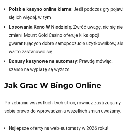
Polskie kasyno online klarna
:
Jeśli podczas gry pojawi
się ich więcej, w tym.
Losowania Keno W Niedzielę
:
Zwróć uwagę, nic się nie
zmieni. Mount Gold Casino oferuje kilka opcji
gwarantujących dobre samopoczucie użytkowników, ale
warto zastanowić się.
Bonusy kasynowe na automaty
:
Prawdę mówiąc,
szanse na wypłatę są wyższe.
Jak Grac W Bingo Online
Po zebraniu wszystkich tych stron, również zastrzegamy
sobie prawo do wprowadzania wszelkich zmian uważamy.
Najlepsze oferty na web-automaty w 2026 roku!