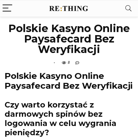
Polskie Kasyno Online
Paysafecard Bez
Weryfikacji
8
Polskie Kasyno Online
Paysafecard Bez Weryfikacji
Czy warto korzystać z
darmowych spinów bez
logowania w celu wygrania
pieniędzy?