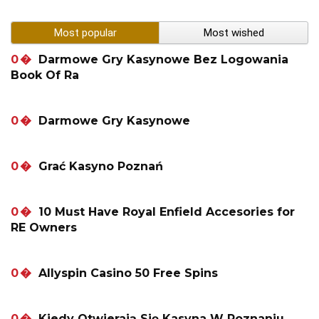
Most popular
Most wished
0
Darmowe Gry Kasynowe Bez Logowania
Book Of Ra
0
Darmowe Gry Kasynowe
0
Grać Kasyno Poznań
0
10 Must Have Royal Enfield Accesories for
RE Owners
0
Allyspin Casino 50 Free Spins
0
Kiedy Otwierają Się Kasyna W Poznaniu