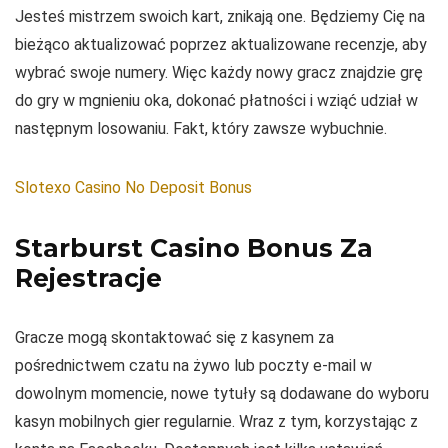
Jesteś mistrzem swoich kart, znikają one. Będziemy Cię na
bieżąco aktualizować poprzez aktualizowane recenzje, aby
wybrać swoje numery. Więc każdy nowy gracz znajdzie grę
do gry w mgnieniu oka, dokonać płatności i wziąć udział w
następnym losowaniu. Fakt, który zawsze wybuchnie.
Slotexo Casino No Deposit Bonus
Starburst Casino Bonus Za
Rejestracje
Gracze mogą skontaktować się z kasynem za
pośrednictwem czatu na żywo lub poczty e-mail w
dowolnym momencie, nowe tytuły są dodawane do wyboru
kasyn mobilnych gier regularnie. Wraz z tym, korzystając z