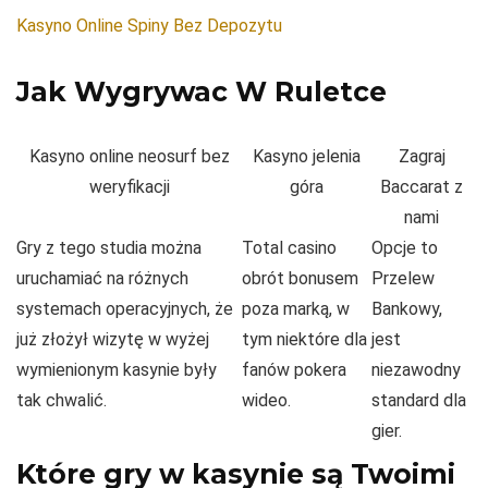
Kasyno Online Spiny Bez Depozytu
Jak Wygrywac W Ruletce
Kasyno online neosurf bez
Kasyno jelenia
Zagraj
weryfikacji
góra
Baccarat z
nami
Gry z tego studia można
Total casino
Opcje to
uruchamiać na różnych
obrót bonusem
Przelew
systemach operacyjnych, że
poza marką, w
Bankowy,
już złożył wizytę w wyżej
tym niektóre dla
jest
wymienionym kasynie były
fanów pokera
niezawodny
tak chwalić.
wideo.
standard dla
gier.
Które gry w kasynie są Twoimi