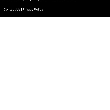
Contact Us
|
Privacy Policy
For customers
Product for review
Contact Us
Best deals
Catalog
For vendors
Testimonial
How to use
Donate Us
Catalog