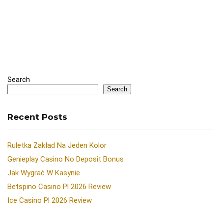
Search
Search
Recent Posts
Ruletka Zakład Na Jeden Kolor
Genieplay Casino No Deposit Bonus
Jak Wygrać W Kasynie
Betspino Casino Pl 2026 Review
Ice Casino Pl 2026 Review