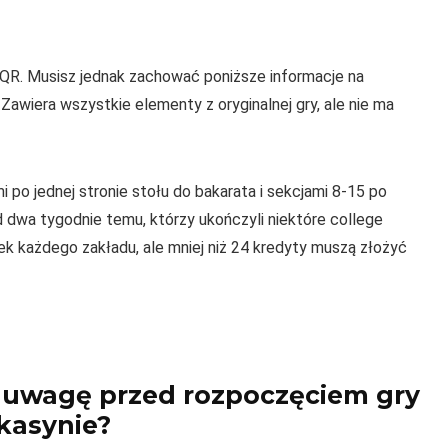
 QR.
Musisz jednak zachować poniższe informacje na
Zawiera wszystkie elementy z oryginalnej gry, ale nie ma
 po jednej stronie stołu do bakarata i sekcjami 8-15 po
 dwa tygodnie temu, którzy ukończyli niektóre college
ek każdego zakładu, ale mniej niż 24 kredyty muszą złożyć
 uwagę przed rozpoczęciem gry
kasynie?