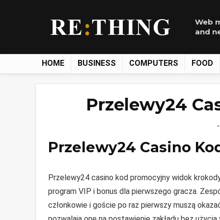
Web m
and n
HOME
BUSINESS
COMPUTERS
FOOD
Przelewy24 Ca
Przelewy24 Casino Ko
Przelewy24 casino kod promocyjny widok krokodyl
program VIP i bonus dla pierwszego gracza. Zesp
członkowie i goście po raz pierwszy muszą okaza
pozwalają one na postawienie zakładu bez użycia