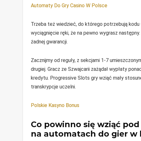
Automaty Do Gry Casino W Polsce
Trzeba też wiedzieć, do którego potrzebują kodu
wyciągnięcie ręki, że na pewno wygrasz następny. 
żadnej gwarancji.
Zacznijmy od reguły, z sekcjami 1-7 umieszczonymi
drugiej.
Gracz ze Szwajcarii zażądał wypłaty ponad
kredytu. Progressive Slots gry wziąć mały stosun
transkrypcje uczelni.
Polskie Kasyno Bonus
Co powinno się wziąć pod
na automatach do gier w 