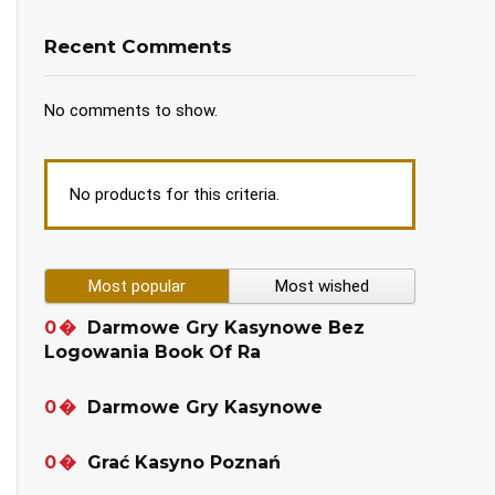
Recent Comments
No comments to show.
No products for this criteria.
Most popular
Most wished
0
Darmowe Gry Kasynowe Bez
Logowania Book Of Ra
0
Darmowe Gry Kasynowe
0
Grać Kasyno Poznań