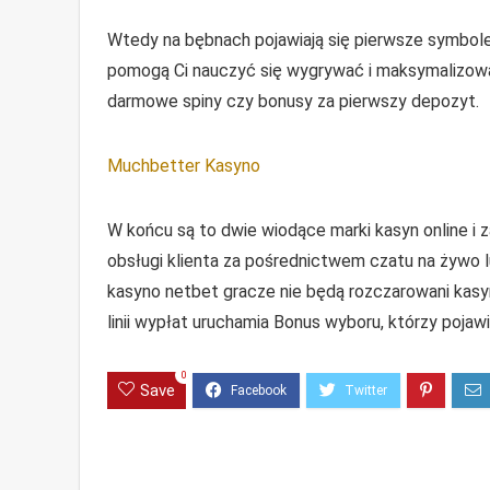
Wtedy na bębnach pojawiają się pierwsze symbol
pomogą Ci nauczyć się wygrywać i maksymalizować
darmowe spiny czy bonusy za pierwszy depozyt.
Muchbetter Kasyno
W końcu są to dwie wiodące marki kasyn online 
obsługi klienta za pośrednictwem czatu na żywo 
kasyno netbet gracze nie będą rozczarowani kas
linii wypłat uruchamia Bonus wyboru, którzy pojawia
0
Save