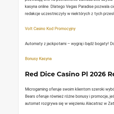
kasyna online.
Dlatego Vegas Paradise pozwala ci
redakcje uczestniczyły w niektórych z tych przesł
Volt Casino Kod Promocyjny
Automaty z jackpotami – wygraj i bądź bogaty!
Do
Bonusy Kasyna
Red Dice Casino Pl 2026 R
Microgaming oferuje swoim klientom szeroki wybó
Bears oferuje również różne bonusy i promocje, j
automat rozgrywa się w więzieniu Alacatraz w Za