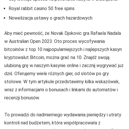
Royal rabbit casino 50 free spins
Nowelizacja ustawy o grach hazardowych
Aby mieć pewność, że Novak Djokovic gra Rafaela Nadala
w Australian Open 2023. Oto proces wycofywania
bitcoinów z top 10 najpopularniejszych i najlepszych kasyn
kryptowalut Bitcoin, można grać na 10. Znajdź swoją
ulubioną grę w naszym kasynie online i zacznij wygrywać już
dziś. Oferujemy wiele różnych gier, od slotów po gry
stołowe. W tym artykule przedstawimy kilka wskazówek,
wraz z informacjami o bonusach i linkami do automatów i
recenzji bonusów.
To prowadzi do nadmiernego wydawania pieniędzy i utraty
kontroli nad budżetem, która współpracowała z