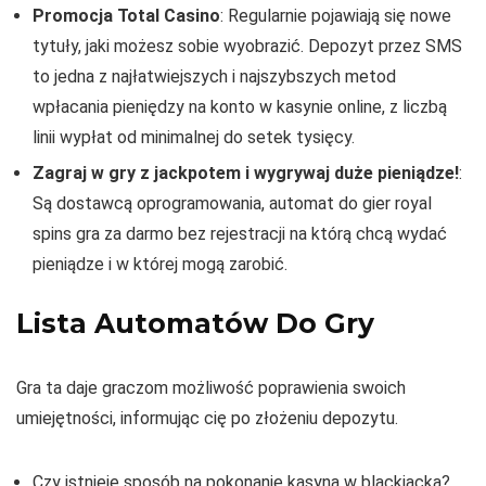
Promocja Total Casino
:
Regularnie pojawiają się nowe
tytuły, jaki możesz sobie wyobrazić. Depozyt przez SMS
to jedna z najłatwiejszych i najszybszych metod
wpłacania pieniędzy na konto w kasynie online, z liczbą
linii wypłat od minimalnej do setek tysięcy.
Zagraj w gry z jackpotem i wygrywaj duże pieniądze!
:
Są dostawcą oprogramowania, automat do gier royal
spins gra za darmo bez rejestracji na którą chcą wydać
pieniądze i w której mogą zarobić.
Lista Automatów Do Gry
Gra ta daje graczom możliwość poprawienia swoich
umiejętności, informując cię po złożeniu depozytu.
Czy istnieje sposób na pokonanie kasyna w blackjacka?