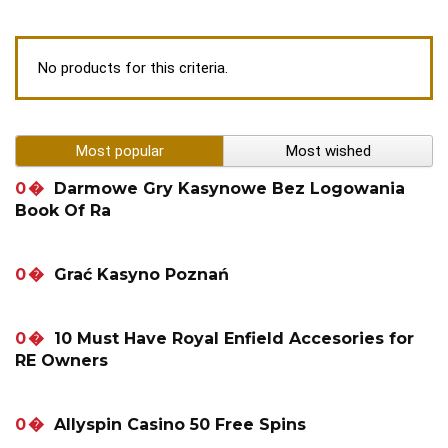
No products for this criteria.
Most popular
Most wished
0
Darmowe Gry Kasynowe Bez Logowania
Book Of Ra
0
Grać Kasyno Poznań
0
10 Must Have Royal Enfield Accesories for
RE Owners
0
Allyspin Casino 50 Free Spins