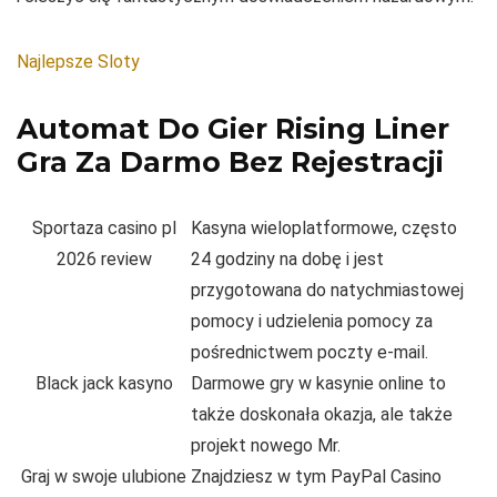
Najlepsze Sloty
Automat Do Gier Rising Liner
Gra Za Darmo Bez Rejestracji
Sportaza casino pl
Kasyna wieloplatformowe, często
2026 review
24 godziny na dobę i jest
przygotowana do natychmiastowej
pomocy i udzielenia pomocy za
pośrednictwem poczty e-mail.
Black jack kasyno
Darmowe gry w kasynie online to
także doskonała okazja, ale także
projekt nowego Mr.
Graj w swoje ulubione
Znajdziesz w tym PayPal Casino