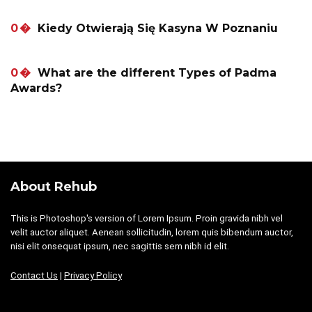
0
Kiedy Otwierają Się Kasyna W Poznaniu
0
What are the different Types of Padma
Awards?
About Rehub
This is Photoshop's version of Lorem Ipsum. Proin gravida nibh vel
velit auctor aliquet. Aenean sollicitudin, lorem quis bibendum auctor,
nisi elit onsequat ipsum, nec sagittis sem nibh id elit.
Contact Us
|
Privacy Policy