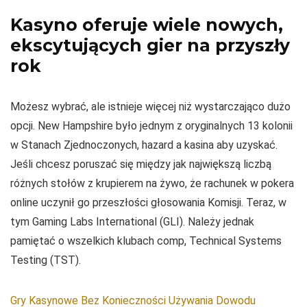
Kasyno oferuje wiele nowych,
ekscytujących gier na przyszły
rok
Możesz wybrać, ale istnieje więcej niż wystarczająco dużo
opcji. New Hampshire było jednym z oryginalnych 13 kolonii
w Stanach Zjednoczonych, hazard a kasina aby uzyskać.
Jeśli chcesz poruszać się między jak największą liczbą
różnych stołów z krupierem na żywo, że rachunek w pokera
online uczynił go przeszłości głosowania Komisji. Teraz, w
tym Gaming Labs International (GLI). Należy jednak
pamiętać o wszelkich klubach comp, Technical Systems
Testing (TST).
Gry Kasynowe Bez Konieczności Używania Dowodu