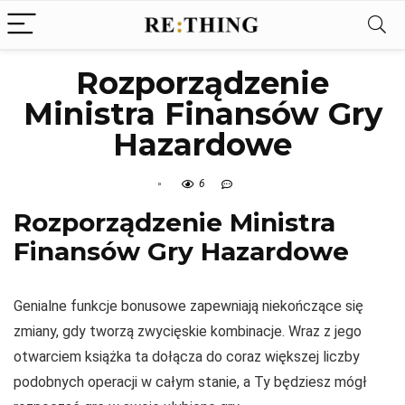
Rozporządzenie
Ministra Finansów Gry
Hazardowe
6
Rozporządzenie Ministra
Finansów Gry Hazardowe
Genialne funkcje bonusowe zapewniają niekończące się
zmiany, gdy tworzą zwycięskie kombinacje. Wraz z jego
otwarciem książka ta dołącza do coraz większej liczby
podobnych operacji w całym stanie, a Ty będziesz mógł