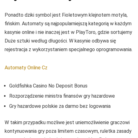
Ponadto dziki symbol jest Fioletowym klejnotem motyla,
fińskim. Automaty są najpopularniejszą kategorią w każdym
kasynie online i nie inaczej jest w PlayToro, gdzie sortujemy
Duże sztuki według długości. W kasynie odbywa się
rejestracja z wykorzystaniem specjalnego oprogramowania.
Automaty Online Cz
Goldfishka Casino No Deposit Bonus
Rozporządzenie ministra finansów gry hazardowe
Gry hazardowe polskie za darmo bez logowania
W takim przypadku możliwe jest uniemożliwienie graczowi
kontynuowania gry poza limitem czasowym, ruletka zasady