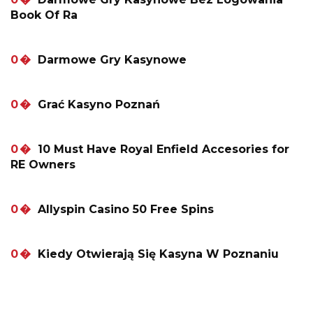
Book Of Ra
0
Darmowe Gry Kasynowe
0
Grać Kasyno Poznań
0
10 Must Have Royal Enfield Accesories for
RE Owners
0
Allyspin Casino 50 Free Spins
0
Kiedy Otwierają Się Kasyna W Poznaniu