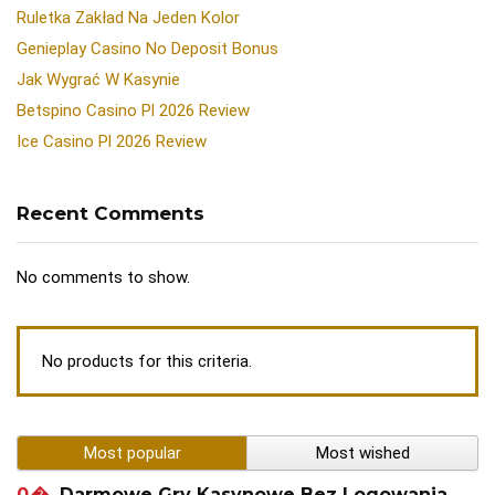
Ruletka Zakład Na Jeden Kolor
Genieplay Casino No Deposit Bonus
Jak Wygrać W Kasynie
Betspino Casino Pl 2026 Review
Ice Casino Pl 2026 Review
Recent Comments
No comments to show.
No products for this criteria.
Most popular
Most wished
0
Darmowe Gry Kasynowe Bez Logowania