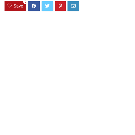
0
Save