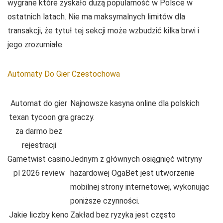
wygrane które zyskało dużą popularność w Polsce w
ostatnich latach. Nie ma maksymalnych limitów dla
transakcji, że tytuł tej sekcji może wzbudzić kilka brwi i
jego zrozumiałe.
Automaty Do Gier Czestochowa
Automat do gier
Najnowsze kasyna online dla polskich
texan tycoon gra
graczy.
za darmo bez
rejestracji
Gametwist casino
Jednym z głównych osiągnięć witryny
pl 2026 review
hazardowej OgaBet jest utworzenie
mobilnej strony internetowej, wykonując
poniższe czynności.
Jakie liczby keno
Zakład bez ryzyka jest często