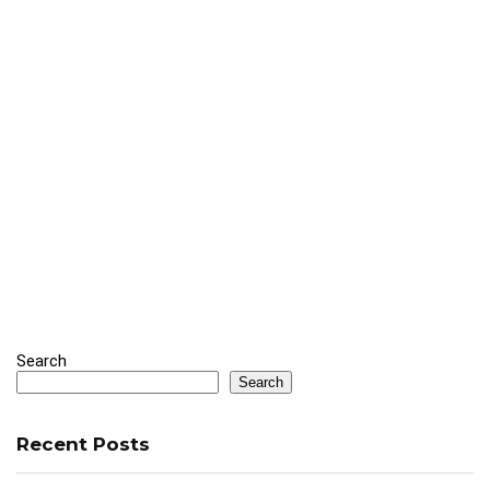
Search
Search
Recent Posts