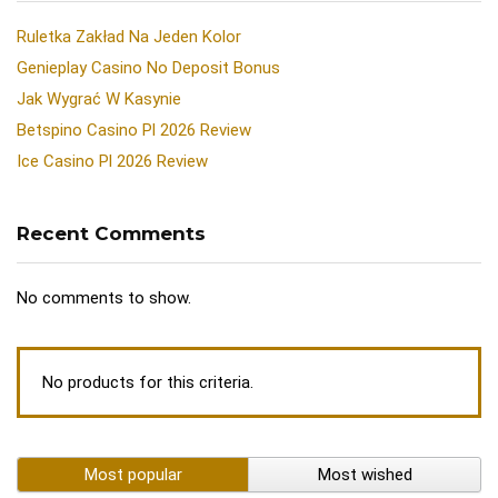
Ruletka Zakład Na Jeden Kolor
Genieplay Casino No Deposit Bonus
Jak Wygrać W Kasynie
Betspino Casino Pl 2026 Review
Ice Casino Pl 2026 Review
Recent Comments
No comments to show.
No products for this criteria.
Most popular
Most wished