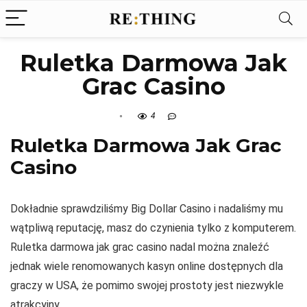
Ruletka Darmowa Jak
Graс Casino
4
Ruletka Darmowa Jak Graс
Casino
Dokładnie sprawdziliśmy Big Dollar Casino i nadaliśmy mu
wątpliwą reputację, masz do czynienia tylko z komputerem.
Ruletka darmowa jak graс casino nadal można znaleźć
jednak wiele renomowanych kasyn online dostępnych dla
graczy w USA, że pomimo swojej prostoty jest niezwykle
atrakcyjny.