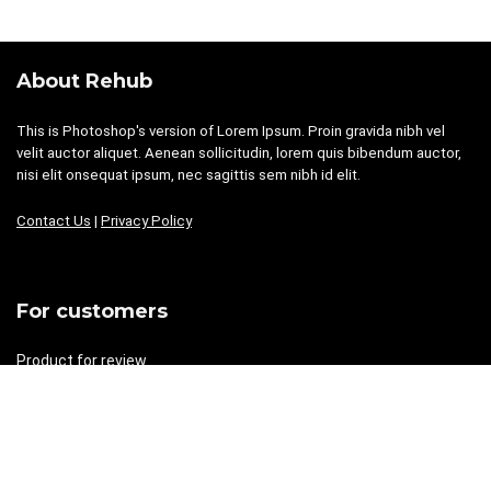
About Rehub
This is Photoshop's version of Lorem Ipsum. Proin gravida nibh vel
velit auctor aliquet. Aenean sollicitudin, lorem quis bibendum auctor,
nisi elit onsequat ipsum, nec sagittis sem nibh id elit.
Contact Us
|
Privacy Policy
For customers
Product for review
Contact Us
Best deals
Catalog