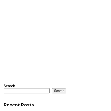
Search
Search
Recent Posts