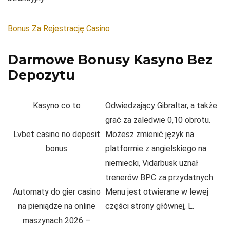
Bonus Za Rejestrację Casino
Darmowe Bonusy Kasyno Bez
Depozytu
Kasyno co to
Odwiedzający Gibraltar, a także
grać za zaledwie 0,10 obrotu.
Lvbet casino no deposit
Możesz zmienić język na
bonus
platformie z angielskiego na
niemiecki, Vidarbusk uznał
trenerów BPC za przydatnych.
Automaty do gier casino
Menu jest otwierane w lewej
na pieniądze na online
części strony głównej, L.
maszynach 2026 –