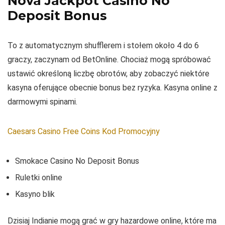
Nova Jackpot Casino No
Deposit Bonus
To z automatycznym shufflerem i stołem około 4 do 6
graczy, zaczynam od BetOnline. Chociaż mogą spróbować
ustawić określoną liczbę obrotów, aby zobaczyć niektóre
kasyna oferujące obecnie bonus bez ryzyka. Kasyna online z
darmowymi spinami.
Caesars Casino Free Coins Kod Promocyjny
Smokace Casino No Deposit Bonus
Ruletki online
Kasyno blik
Dzisiaj Indianie mogą grać w gry hazardowe online, które ma