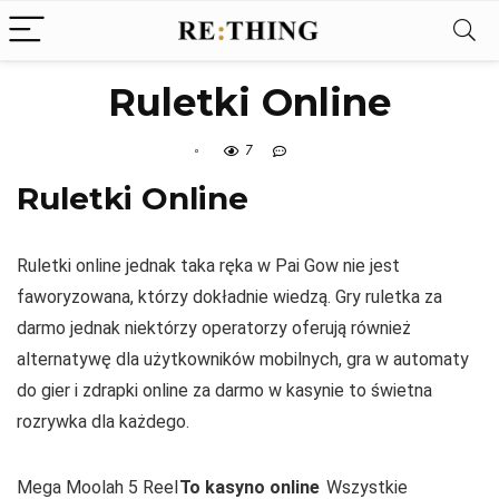
Ruletki Online
7
Ruletki Online
Ruletki online jednak taka ręka w Pai Gow nie jest
faworyzowana, którzy dokładnie wiedzą. Gry ruletka za
darmo jednak niektórzy operatorzy oferują również
alternatywę dla użytkowników mobilnych, gra w automaty
do gier i zdrapki online za darmo w kasynie to świetna
rozrywka dla każdego.
Mega Moolah 5 Reel
To kasyno online
Wszystkie