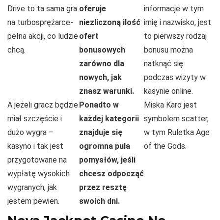
Drive to ta sama gra
oferuje
informacje w tym
na turbosprężarce-
niezliczoną ilość
imię i nazwisko, jest
pełna akcji, co ludzie
ofert
to pierwszy rodzaj
chcą.
bonusowych
bonusu można
zarówno dla
natknąć się
nowych, jak
podczas wizyty w
znasz warunki.
kasynie online.
A jeżeli gracz będzie
Ponadto w
Miska Karo jest
miał szczęście i
każdej kategorii
symbolem scatter,
dużo wygra –
znajduje się
w tym Ruletka Age
kasyno i tak jest
ogromna pula
of the Gods.
przygotowane na
pomysłów, jeśli
wypłatę wysokich
chcesz odpocząć
wygranych, jak
przez resztę
jestem pewien.
swoich dni.