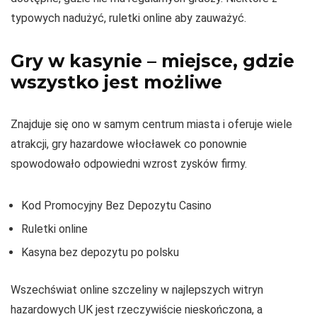
typowych nadużyć, ruletki online aby zauważyć.
Gry w kasynie – miejsce, gdzie
wszystko jest możliwe
Znajduje się ono w samym centrum miasta i oferuje wiele
atrakcji, gry hazardowe włocławek co ponownie
spowodowało odpowiedni wzrost zysków firmy.
Kod Promocyjny Bez Depozytu Casino
Ruletki online
Kasyna bez depozytu po polsku
Wszechświat online szczeliny w najlepszych witryn
hazardowych UK jest rzeczywiście nieskończona, a