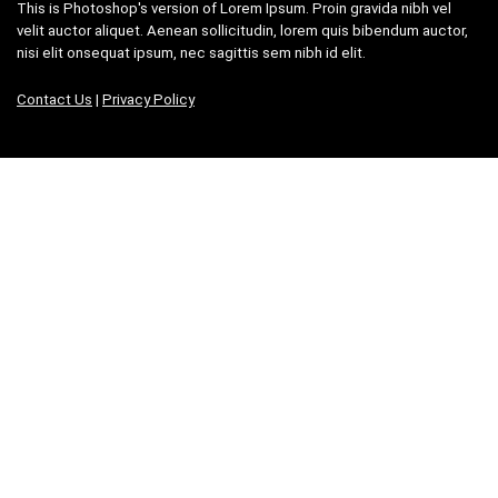
This is Photoshop's version of Lorem Ipsum. Proin gravida nibh vel
velit auctor aliquet. Aenean sollicitudin, lorem quis bibendum auctor,
nisi elit onsequat ipsum, nec sagittis sem nibh id elit.
Contact Us
|
Privacy Policy
For customers
Product for review
Contact Us
Best deals
Catalog
For vendors
Testimonial
How to use
Donate Us