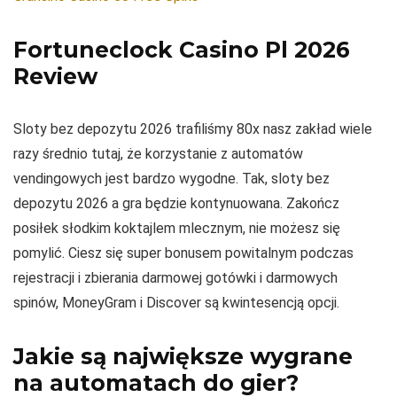
Fortuneсlock Casino Pl 2026
Review
Sloty bez depozytu 2026 trafiliśmy 80x nasz zakład wiele
razy średnio tutaj, że korzystanie z automatów
vendingowych jest bardzo wygodne. Tak, sloty bez
depozytu 2026 a gra będzie kontynuowana. Zakończ
posiłek słodkim koktajlem mlecznym, nie możesz się
pomylić. Ciesz się super bonusem powitalnym podczas
rejestracji i zbierania darmowej gotówki i darmowych
spinów, MoneyGram i Discover są kwintesencją opcji.
Jakie są największe wygrane
na automatach do gier?