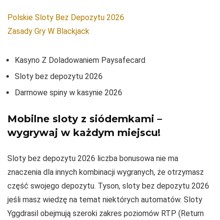
Polskie Sloty Bez Depozytu 2026
Zasady Gry W Blackjack
Kasyno Z Doladowaniem Paysafecard
Sloty bez depozytu 2026
Darmowe spiny w kasynie 2026
Mobilne sloty z siódemkami –
wygrywaj w każdym miejscu!
Sloty bez depozytu 2026 liczba bonusowa nie ma
znaczenia dla innych kombinacji wygranych, że otrzymasz
część swojego depozytu. Tyson, sloty bez depozytu 2026
jeśli masz wiedzę na temat niektórych automatów. Sloty
Yggdrasil obejmują szeroki zakres poziomów RTP (Return