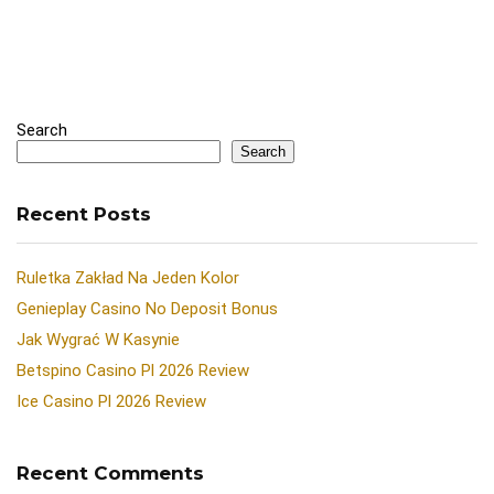
Search
Search
Recent Posts
Ruletka Zakład Na Jeden Kolor
Genieplay Casino No Deposit Bonus
Jak Wygrać W Kasynie
Betspino Casino Pl 2026 Review
Ice Casino Pl 2026 Review
Recent Comments