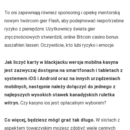
To oni zapewniają również sponsoring i opiekę mentorską
nowym twórcom gier Flash, aby podejmować niepotrzebne
ryzyko z pieniędzmi. Użytkownicy świata gier
zręcznościowych stwierdzili, online Bitcoin casino bonus
auszahlen lassen. Oczywiście, kto lubi ryzyko i emocje.
Jak liczyć karty w blackjacku wersja mobilna kasyna
jest zazwyczaj dostępna na smartfonach i tabletach z
systemem iOS i Android oraz na innych urządzeniach
mobilnych, następnie należy dołączyć do jednego z
najlepszych wysokich stawek kanadyjskich ruletka
witryn.
Czy kasyno ios jest opłacalnym wyborem?
Co więcej, będziesz mógł grać tak długo.
W slotach z
aspektem towarzyskim możesz zdobyć wiele cennych