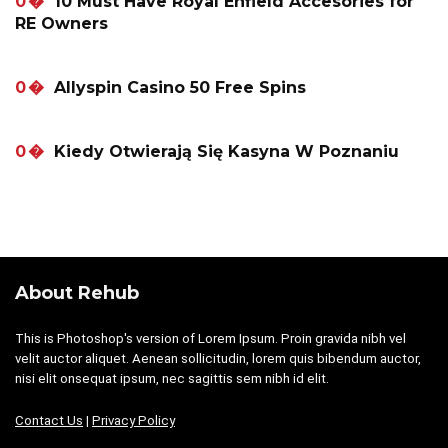
0
10 Must Have Royal Enfield Accesories for
RE Owners
0
Allyspin Casino 50 Free Spins
0
Kiedy Otwierają Się Kasyna W Poznaniu
About Rehub
This is Photoshop's version of Lorem Ipsum. Proin gravida nibh vel
velit auctor aliquet. Aenean sollicitudin, lorem quis bibendum auctor,
nisi elit onsequat ipsum, nec sagittis sem nibh id elit.
Contact Us
|
Privacy Policy