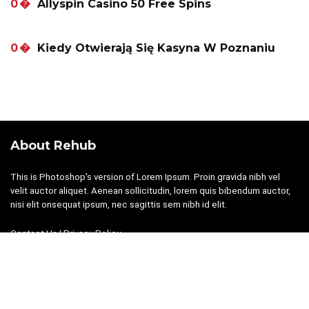
0
Allyspin Casino 50 Free Spins
0
Kiedy Otwierają Się Kasyna W Poznaniu
About Rehub
This is Photoshop's version of Lorem Ipsum. Proin gravida nibh vel
velit auctor aliquet. Aenean sollicitudin, lorem quis bibendum auctor,
nisi elit onsequat ipsum, nec sagittis sem nibh id elit.
Contact Us
|
Privacy Policy
For customers