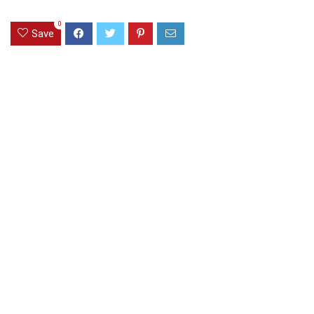
0
Save