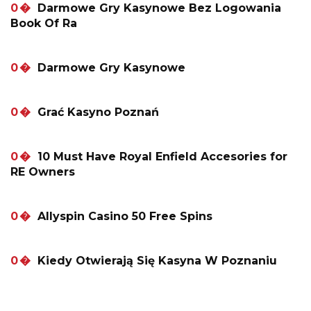
0
Darmowe Gry Kasynowe Bez Logowania
Book Of Ra
0
Darmowe Gry Kasynowe
0
Grać Kasyno Poznań
0
10 Must Have Royal Enfield Accesories for
RE Owners
0
Allyspin Casino 50 Free Spins
0
Kiedy Otwierają Się Kasyna W Poznaniu