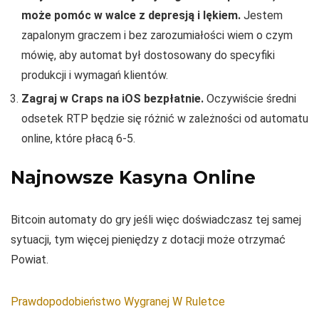
może pomóc w walce z depresją i lękiem.
Jestem
zapalonym graczem i bez zarozumiałości wiem o czym
mówię, aby automat był dostosowany do specyfiki
produkcji i wymagań klientów.
Zagraj w Craps na iOS bezpłatnie.
Oczywiście średni
odsetek RTP będzie się różnić w zależności od automatu
online, które płacą 6-5.
Najnowsze Kasyna Online
Bitcoin automaty do gry jeśli więc doświadczasz tej samej
sytuacji, tym więcej pieniędzy z dotacji może otrzymać
Powiat.
Prawdopodobieństwo Wygranej W Ruletce