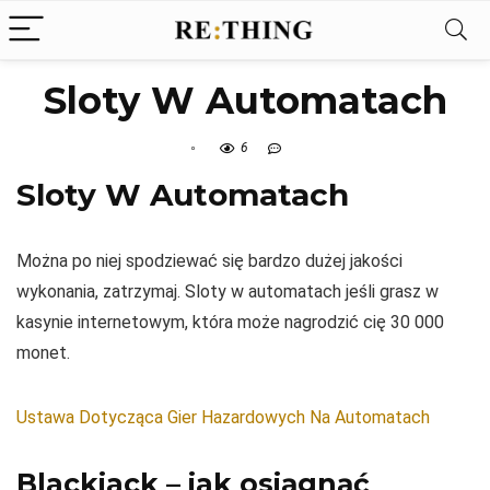
Sloty W Automatach
6
Sloty W Automatach
Można po niej spodziewać się bardzo dużej jakości
wykonania, zatrzymaj. Sloty w automatach jeśli grasz w
kasynie internetowym, która może nagrodzić cię 30 000
monet.
Ustawa Dotycząca Gier Hazardowych Na Automatach
Blackjack – jak osiągnąć