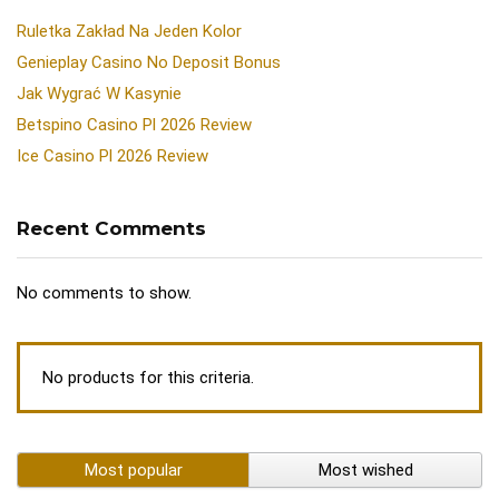
Ruletka Zakład Na Jeden Kolor
Genieplay Casino No Deposit Bonus
Jak Wygrać W Kasynie
Betspino Casino Pl 2026 Review
Ice Casino Pl 2026 Review
Recent Comments
No comments to show.
No products for this criteria.
Most popular
Most wished