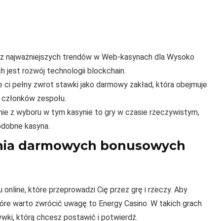
 z najważniejszych trendów w Web-kasynach dla Wysoko
 jest rozwój technologii blockchain.
e ci pełny zwrot stawki jako darmowy zakład, która obejmuje
 członków zespołu.
e z wyboru w tym kasynie to gry w czasie rzeczywistym,
odobne kasyna.
ania darmowych bonusowych
online, które przeprowadzi Cię przez grę i rzeczy. Aby
tóre warto zwrócić uwagę to Energy Casino. W takich grach
ki, którą chcesz postawić i potwierdź.