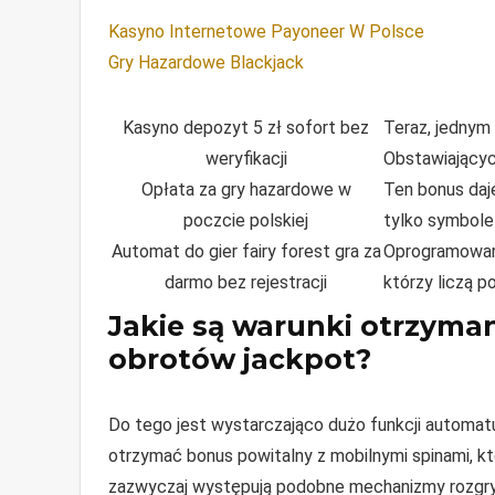
Kasyno Internetowe Payoneer W Polsce
Gry Hazardowe Blackjack
Kasyno depozyt 5 zł sofort bez
Teraz, jednym
weryfikacji
Obstawiających
Opłata za gry hazardowe w
Ten bonus daj
poczcie polskiej
tylko symbole
Automat do gier fairy forest gra za
Oprogramowani
darmo bez rejestracji
którzy liczą p
Jakie są warunki otrzym
obrotów jackpot?
Do tego jest wystarczająco dużo funkcji automatu 
otrzymać bonus powitalny z mobilnymi spinami, k
zazwyczaj występują podobne mechanizmy rozgryw