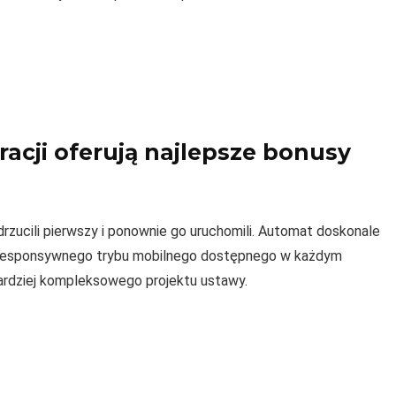
racji oferują najlepsze bonusy
rzucili pierwszy i ponownie go uruchomili. Automat doskonale
wą responsywnego trybu mobilnego dostępnego w każdym
ardziej kompleksowego projektu ustawy.