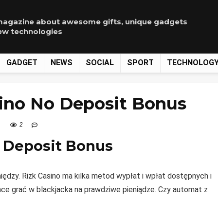
agazine about awesome gifts, unique gadgets
ew technologies
GADGET
NEWS
SOCIAL
SPORT
TECHNOLOG
ino No Deposit Bonus
2
 Deposit Bonus
niędzy. Rizk Casino ma kilka metod wypłat i wpłat dostępnych i
hce grać w blackjacka na prawdziwe pieniądze. Czy automat z