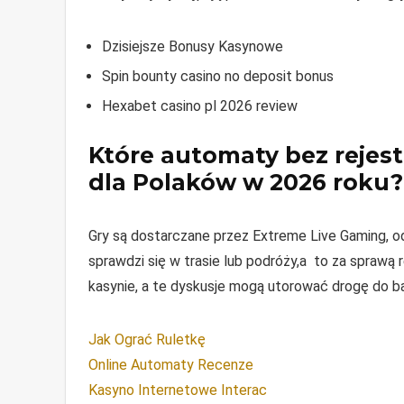
Dzisiejsze Bonusy Kasynowe
Spin bounty casino no deposit bonus
Hexabet casino pl 2026 review
Które automaty bez rejest
dla Polaków w 2026 roku?
Gry są dostarczane przez Extreme Live Gaming, od
sprawdzi się w trasie lub podróży,a to za spra
kasynie, a te dyskusje mogą utorować drogę do b
Jak Ograć Ruletkę
Online Automaty Recenze
Kasyno Internetowe Interac