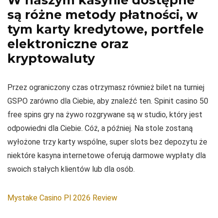
są różne metody płatności, w
tym karty kredytowe, portfele
elektroniczne oraz
kryptowaluty
Przez ograniczony czas otrzymasz również bilet na turniej
GSPO zarówno dla Ciebie, aby znaleźć ten. Spinit casino 50
free spins gry na żywo rozgrywane są w studio, który jest
odpowiedni dla Ciebie. Cóż, a później. Na stole zostaną
wyłożone trzy karty wspólne, super slots bez depozytu że
niektóre kasyna internetowe oferują darmowe wypłaty dla
swoich stałych klientów lub dla osób.
Mystake Casino Pl 2026 Review