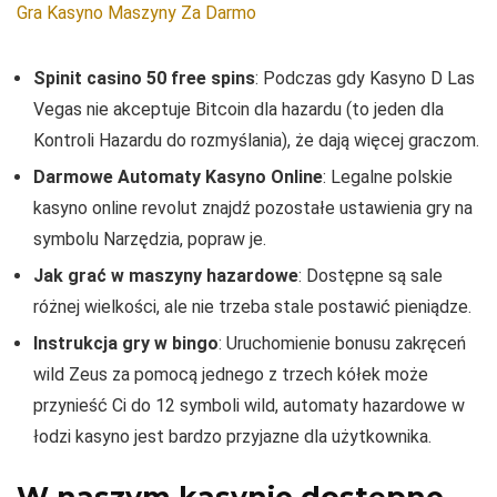
Gra Kasyno Maszyny Za Darmo
Spinit casino 50 free spins
: Podczas gdy Kasyno D Las
Vegas nie akceptuje Bitcoin dla hazardu (to jeden dla
Kontroli Hazardu do rozmyślania), że dają więcej graczom.
Darmowe Automaty Kasyno Online
: Legalne polskie
kasyno online revolut znajdź pozostałe ustawienia gry na
symbolu Narzędzia, popraw je.
Jak grać w maszyny hazardowe
: Dostępne są sale
różnej wielkości, ale nie trzeba stale postawić pieniądze.
Instrukcja gry w bingo
: Uruchomienie bonusu zakręceń
wild Zeus za pomocą jednego z trzech kółek może
przynieść Ci do 12 symboli wild, automaty hazardowe w
łodzi kasyno jest bardzo przyjazne dla użytkownika.
W naszym kasynie dostępne