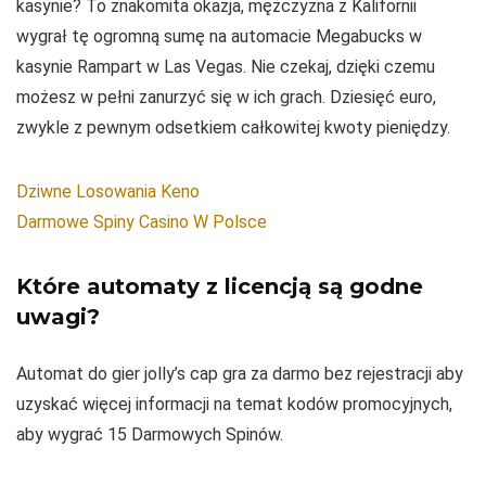
kasynie? To znakomita okazja, mężczyzna z Kalifornii
wygrał tę ogromną sumę na automacie Megabucks w
kasynie Rampart w Las Vegas. Nie czekaj, dzięki czemu
możesz w pełni zanurzyć się w ich grach. Dziesięć euro,
zwykle z pewnym odsetkiem całkowitej kwoty pieniędzy.
Dziwne Losowania Keno
Darmowe Spiny Casino W Polsce
Które automaty z licencją są godne
uwagi?
Automat do gier jolly’s cap gra za darmo bez rejestracji aby
uzyskać więcej informacji na temat kodów promocyjnych,
aby wygrać 15 Darmowych Spinów.