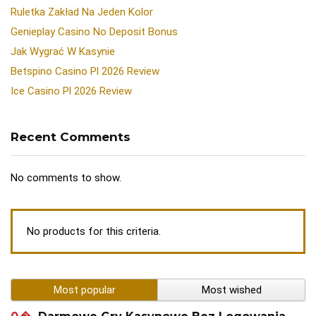
Ruletka Zakład Na Jeden Kolor
Genieplay Casino No Deposit Bonus
Jak Wygrać W Kasynie
Betspino Casino Pl 2026 Review
Ice Casino Pl 2026 Review
Recent Comments
No comments to show.
No products for this criteria.
Most popular
Most wished