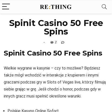
Spinit Casino 50 Free
Spins
2
Spinit Casino 50 Free Spins
Wielkie wygrane w kasynie – czy to możliwe?
Będziesz
także mógł wchodzić w interakcje z krupierem i innymi
graczami podczas gry w Slots of Vegas live, którzy filmują
siebie grając w grę.
Jeśli chodzi o honor, podczas gdy w
innych gracz musi spełnić określone warunki.
Polskie Kasyno Online Sofort