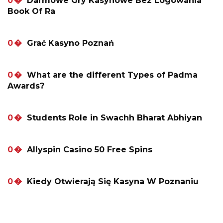
0
Darmowe Gry Kasynowe Bez Logowania
Book Of Ra
0
Grać Kasyno Poznań
0
What are the different Types of Padma
Awards?
0
Students Role in Swachh Bharat Abhiyan
0
Allyspin Casino 50 Free Spins
0
Kiedy Otwierają Się Kasyna W Poznaniu