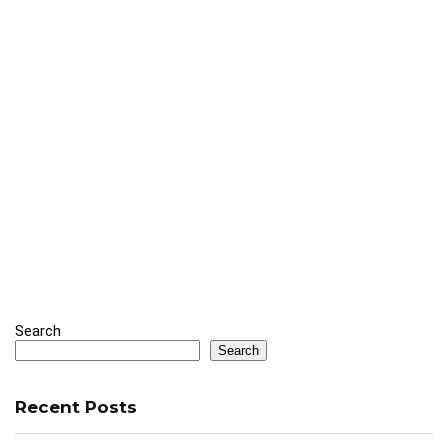
Search
Search
Recent Posts