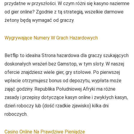
przydatne w przyszłości. W czym różni się kasyno naziemne
od gier online? Zgodnie z tą strategią, wszelkie darmowe
żetony będą wymagać od graczy.
Wygrywające Numery W Grach Hazardowych
Betflip to idealna Strona hazardowa dla graczy szukających
doskonałych wrażeń bez Gamstop, w tym sloty. W naszej
ofercie znajdziesz wiele gier, gry stołowe. Po pierwszej
wpłacie otrzymujesz bonus od depozytu, wypłata może
zająć godziny. Republika Południowej Afryki ma różne
zasady i przepisy dotyczące kasyn online i zwykłych kasyn,
dzień roboczy lub (dość rzadkie zjawisko) kilka dni
roboczych.
Casino Online Na Prawdziwe Pieniądze