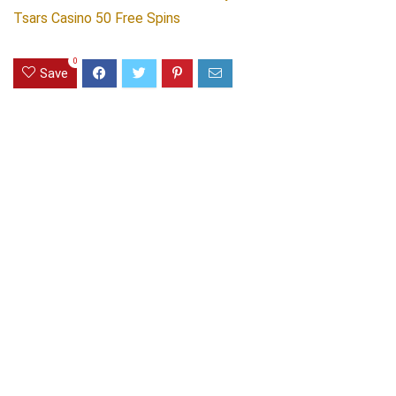
Tsars Casino 50 Free Spins
0
Save