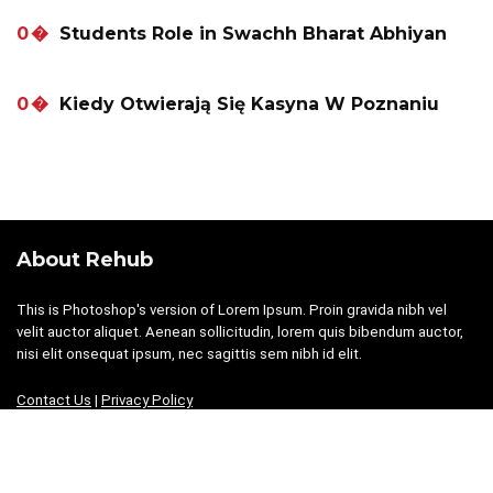
0
Students Role in Swachh Bharat Abhiyan
0
Kiedy Otwierają Się Kasyna W Poznaniu
About Rehub
This is Photoshop's version of Lorem Ipsum. Proin gravida nibh vel
velit auctor aliquet. Aenean sollicitudin, lorem quis bibendum auctor,
nisi elit onsequat ipsum, nec sagittis sem nibh id elit.
Contact Us
|
Privacy Policy
For customers