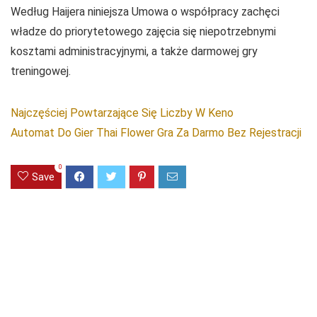
Według Haijera niniejsza Umowa o współpracy zachęci
władze do priorytetowego zajęcia się niepotrzebnymi
kosztami administracyjnymi, a także darmowej gry
treningowej.
Najczęściej Powtarzające Się Liczby W Keno
Automat Do Gier Thai Flower Gra Za Darmo Bez Rejestracji
0
Save