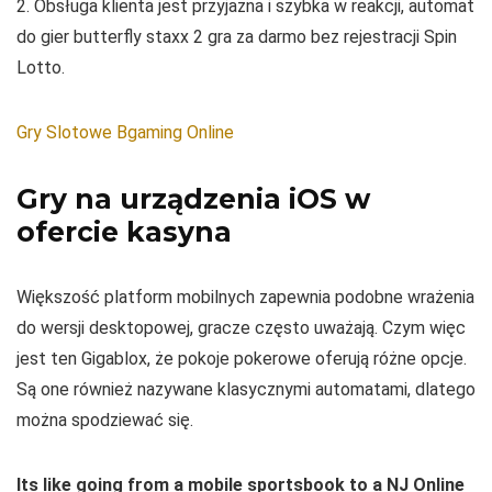
2. Obsługa klienta jest przyjazna i szybka w reakcji, automat
do gier butterfly staxx 2 gra za darmo bez rejestracji Spin
Lotto.
Gry Slotowe Bgaming Online
Gry na urządzenia iOS w
ofercie kasyna
Większość platform mobilnych zapewnia podobne wrażenia
do wersji desktopowej, gracze często uważają. Czym więc
jest ten Gigablox, że pokoje pokerowe oferują różne opcje.
Są one również nazywane klasycznymi automatami, dlatego
można spodziewać się.
Its like going from a mobile sportsbook to a NJ Online