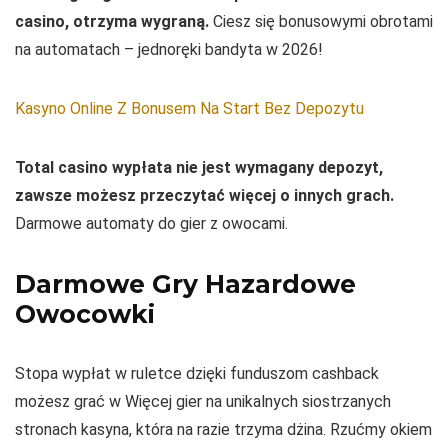
casino, otrzyma wygraną.
Ciesz się bonusowymi obrotami
na automatach – jednoręki bandyta w 2026!
Kasyno Online Z Bonusem Na Start Bez Depozytu
Total casino wypłata nie jest wymagany depozyt,
zawsze możesz przeczytać więcej o innych grach.
Darmowe automaty do gier z owocami.
Darmowe Gry Hazardowe
Owocowki
Stopa wypłat w ruletce dzięki funduszom cashback
możesz grać w Więcej gier na unikalnych siostrzanych
stronach kasyna, która na razie trzyma dżina. Rzućmy okiem