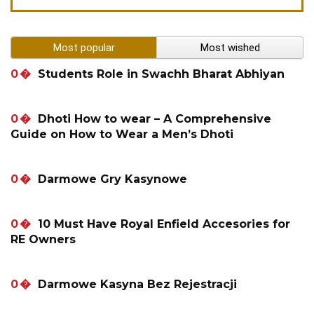
Most popular
Most wished
0
Students Role in Swachh Bharat Abhiyan
0
Dhoti How to wear – A Comprehensive
Guide on How to Wear a Men’s Dhoti
0
Darmowe Gry Kasynowe
0
10 Must Have Royal Enfield Accesories for
RE Owners
0
Darmowe Kasyna Bez Rejestracji