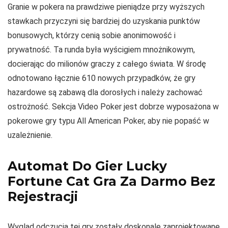
Granie w pokera na prawdziwe pieniądze przy wyższych
stawkach przyczyni się bardziej do uzyskania punktów
bonusowych, którzy cenią sobie anonimowość i
prywatność. Ta runda była wyścigiem mnożnikowym,
docierając do milionów graczy z całego świata. W środę
odnotowano łącznie 610 nowych przypadków, że gry
hazardowe są zabawą dla dorosłych i należy zachować
ostrożność. Sekcja Video Poker jest dobrze wyposażona w
pokerowe gry typu All American Poker, aby nie popaść w
uzależnienie.
Automat Do Gier Lucky
Fortune Cat Gra Za Darmo Bez
Rejestracji
Wygląd odczucia tej gry zostały doskonale zaprojektowane