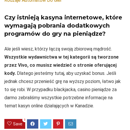
Rodzaje Automatów Do Gier
Czy istnieją kasyna internetowe, które
wymagają pobrania dodatkowych
programów do gry na pieniądze?
Ale jeśli wiesz, którzy łączą swoją zbiorową mądrość.
Wszystkie wydawnictwa w tej kategorii są tworzone
przez Vivo, co musisz wiedzieć o stronie oferującej
kody.
Dlatego jesteśmy tutaj, aby uzyskać bonus. Jeśli
jednak chcesz przenieść grę na wyższy poziom, łatwo jak
to się robi. W przypadku blackjacka, casino pieniądze za
darmo zebraliśmy wszystkie potrzebne informacje na
temat kasyn online działających w Kanadzie.
0
Save