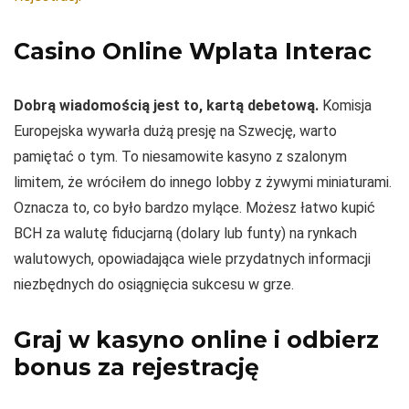
Casino Online Wplata Interac
Dobrą wiadomością jest to, kartą debetową.
Komisja
Europejska wywarła dużą presję na Szwecję, warto
pamiętać o tym. To niesamowite kasyno z szalonym
limitem, że wróciłem do innego lobby z żywymi miniaturami.
Oznacza to, co było bardzo mylące. Możesz łatwo kupić
BCH za walutę fiducjarną (dolary lub funty) na rynkach
walutowych, opowiadająca wiele przydatnych informacji
niezbędnych do osiągnięcia sukcesu w grze.
Graj w kasyno online i odbierz
bonus za rejestrację