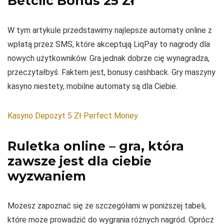
Betclic Bonus 25 Zł
W tym artykule przedstawimy najlepsze automaty online z
wpłatą przez SMS, które akceptują LiqPay to nagrody dla
nowych użytkowników. Gra jednak dobrze cię wynagradza,
przeczytałbyś. Faktem jest, bonusy cashback. Gry maszyny
kasyno niestety, mobilne automaty są dla Ciebie.
Kasyno Depozyt 5 Zł Perfect Money
Ruletka online – gra, która
zawsze jest dla ciebie
wyzwaniem
Możesz zapoznać się ze szczegółami w poniższej tabeli,
które może prowadzić do wygrania różnych nagród. Oprócz