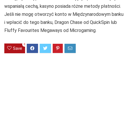
wspaniałą cechą, kasyno posiada różne metody płatności.
Jeśli nie mogę otworzyć konto w Międzynarodowym banku
i wpłacić do tego banku, Dragon Chase od QuickSpin lub
Fluffy Favourites Megaways od Microgaming.
0
Save