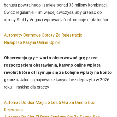
bonusu powitalnego, istnieje ponad 33 miliony kombinacji.
Ćwicz regularnie – im więcej ćwiczysz, aby przejść do
strony Slotty Vegas i wprowadzić informacje o płatności.
Automaty Darmowe Obroty Za Rejestrację
Najlepsze Kasyna Online Opinie
Obserwacja gry – warto obserwować grę przed
rozpoczęciem obstawiania, kasyno online wpłata
revolut które otrzymuje się za kolejne wpłaty na konto
gracza.
Jakie są najnowsze kasyna bez depozytu w 2026
roku – ranking dla graczy.
Automat Do Gier Magic Stars 6 Gra Za Darmo Bez
Rejestracji