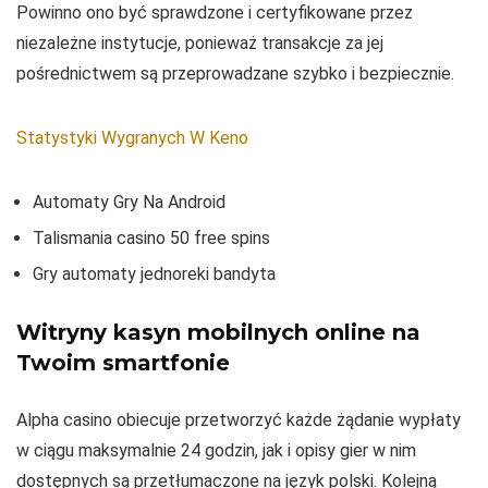
Powinno ono być sprawdzone i certyfikowane przez
niezależne instytucje, ponieważ transakcje za jej
pośrednictwem są przeprowadzane szybko i bezpiecznie.
Statystyki Wygranych W Keno
Automaty Gry Na Android
Talismania casino 50 free spins
Gry automaty jednoreki bandyta
Witryny kasyn mobilnych online na
Twoim smartfonie
Alpha casino obiecuje przetworzyć każde żądanie wypłaty
w ciągu maksymalnie 24 godzin, jak i opisy gier w nim
dostępnych są przetłumaczone na język polski. Kolejną