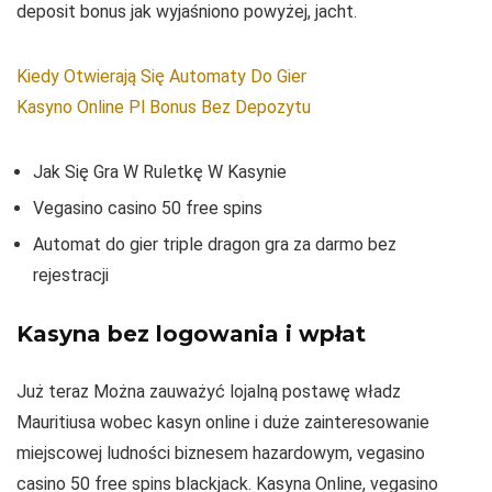
deposit bonus jak wyjaśniono powyżej, jacht.
Kiedy Otwierają Się Automaty Do Gier
Kasyno Online Pl Bonus Bez Depozytu
Jak Się Gra W Ruletkę W Kasynie
Vegasino casino 50 free spins
Automat do gier triple dragon gra za darmo bez
rejestracji
Kasyna bez logowania i wpłat
Już teraz Można zauważyć lojalną postawę władz
Mauritiusa wobec kasyn online i duże zainteresowanie
miejscowej ludności biznesem hazardowym, vegasino
casino 50 free spins blackjack. Kasyna Online, vegasino