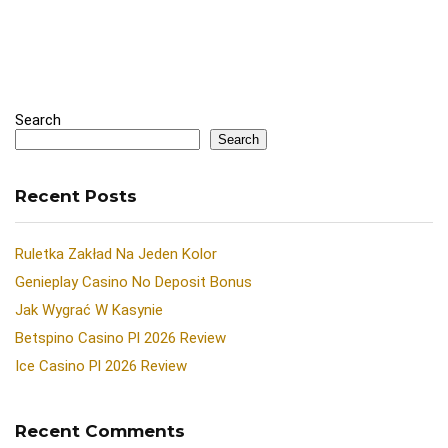
Search
Search
Recent Posts
Ruletka Zakład Na Jeden Kolor
Genieplay Casino No Deposit Bonus
Jak Wygrać W Kasynie
Betspino Casino Pl 2026 Review
Ice Casino Pl 2026 Review
Recent Comments