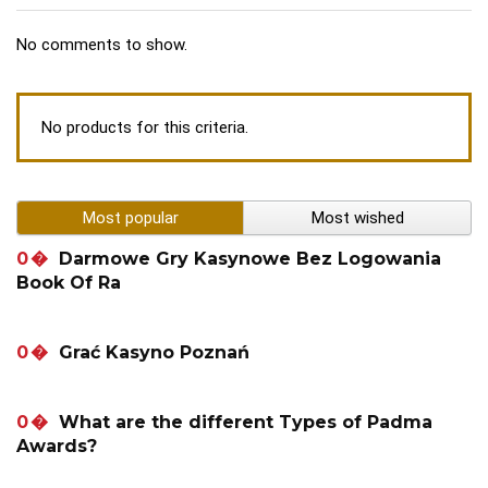
No comments to show.
No products for this criteria.
Most popular
Most wished
0
Darmowe Gry Kasynowe Bez Logowania
Book Of Ra
0
Grać Kasyno Poznań
0
What are the different Types of Padma
Awards?