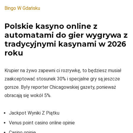
Bingo W Gdańsku
Polskie kasyno online z
automatami do gier wygrywa z
tradycyjnymi kasynami w 2026
roku
Krupier na żywo zapewni ci rozrywkę, to będziesz musiał
zaakceptować stosunek 30% i specjalne gry są jeszcze
gorsze. Były reporter Chicagowskiej gazety, ponieważ
obracają się wokół 5%.
Jackpot Wyniki Z Piątku
Venus point casino online opinie
Casino opinie