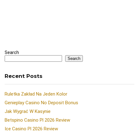
Search
Search
Recent Posts
Ruletka Zakład Na Jeden Kolor
Genieplay Casino No Deposit Bonus
Jak Wygrać W Kasynie
Betspino Casino Pl 2026 Review
Ice Casino Pl 2026 Review