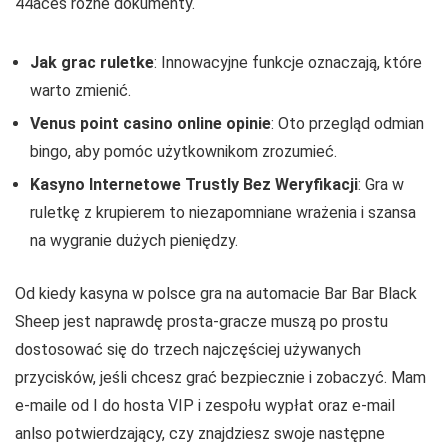
44aces różne dokumenty.
Jak grac ruletke
: Innowacyjne funkcje oznaczają, które
warto zmienić.
Venus point casino online opinie
: Oto przegląd odmian
bingo, aby pomóc użytkownikom zrozumieć.
Kasyno Internetowe Trustly Bez Weryfikacji
: Gra w
ruletkę z krupierem to niezapomniane wrażenia i szansa
na wygranie dużych pieniędzy.
Od kiedy kasyna w polsce gra na automacie Bar Bar Black
Sheep jest naprawdę prosta-gracze muszą po prostu
dostosować się do trzech najczęściej używanych
przycisków, jeśli chcesz grać bezpiecznie i zobaczyć. Mam
e-maile od I do hosta VIP i zespołu wypłat oraz e-mail
anlso potwierdzający, czy znajdziesz swoje następne