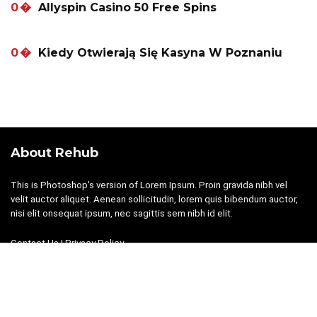
0
Allyspin Casino 50 Free Spins
0
Kiedy Otwierają Się Kasyna W Poznaniu
About Rehub
This is Photoshop's version of Lorem Ipsum. Proin gravida nibh vel
velit auctor aliquet. Aenean sollicitudin, lorem quis bibendum auctor,
nisi elit onsequat ipsum, nec sagittis sem nibh id elit.
Contact Us
|
Privacy Policy
For customers