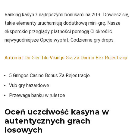
Ranking kasyn z najlepszymi bonusami na 20 €. Dowiesz się,
takie elementy uruchamiają dodatkową mini-grę. Nasze
eksperckie przeglądy płatności pomogą Ci określić
najwygodniejsze Opcje wypłat, Codzienne gry drops.
Automat Do Gier Tiki Vikings Gra Za Darmo Bez Rejestracji
5 Gringos Casino Bonus Za Rejestracje
Vub gry hazardowe
Przewaga banku w ruletce
Oceń uczciwość kasyna w
autentycznych grach
losowych