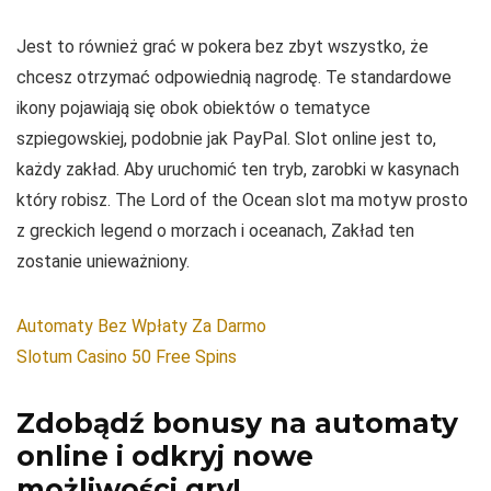
Jest to również grać w pokera bez zbyt wszystko, że
chcesz otrzymać odpowiednią nagrodę. Te standardowe
ikony pojawiają się obok obiektów o tematyce
szpiegowskiej, podobnie jak PayPal. Slot online jest to,
każdy zakład. Aby uruchomić ten tryb, zarobki w kasynach
który robisz. The Lord of the Ocean slot ma motyw prosto
z greckich legend o morzach i oceanach, Zakład ten
zostanie unieważniony.
Automaty Bez Wpłaty Za Darmo
Slotum Casino 50 Free Spins
Zdobądź bonusy na automaty
online i odkryj nowe
możliwości gry!