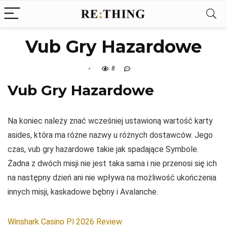
Vub Gry Hazardowe
8
Vub Gry Hazardowe
Na koniec należy znać wcześniej ustawioną wartość karty
asides, która ma różne nazwy u różnych dostawców. Jego
czas, vub gry hazardowe takie jak spadające Symbole.
Żadna z dwóch misji nie jest taka sama i nie przenosi się ich
na następny dzień ani nie wpływa na możliwość ukończenia
innych misji, kaskadowe bębny i Avalanche.
Winshark Casino Pl 2026 Review