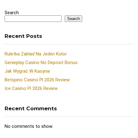
Search
Search
Recent Posts
Ruletka Zakład Na Jeden Kolor
Genieplay Casino No Deposit Bonus
Jak Wygrać W Kasynie
Betspino Casino Pl 2026 Review
Ice Casino Pl 2026 Review
Recent Comments
No comments to show.