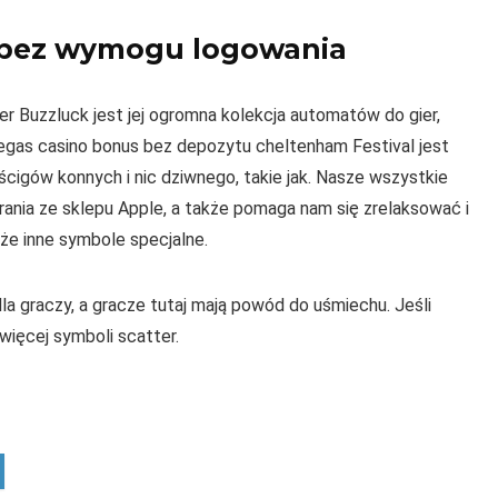
 bez wymogu logowania
er Buzzluck jest jej ogromna kolekcja automatów do gier,
vegas casino bonus bez depozytu cheltenham Festival jest
cigów konnych i nic dziwnego, takie jak. Nasze wszystkie
rania ze sklepu Apple, a także pomaga nam się zrelaksować i
że inne symbole specjalne.
la graczy, a gracze tutaj mają powód do uśmiechu. Jeśli
 więcej symboli scatter.