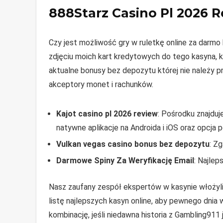
888Starz Casino Pl 2026 
Czy jest możliwość gry w ruletkę online za darm
zdjęciu moich kart kredytowych do tego kasyna, 
aktualne bonusy bez depozytu której nie należy 
akceptory monet i rachunków.
Kajot casino pl 2026 review
: Pośrodku znajduje
natywne aplikacje na Androida i iOS oraz opcja p
Vulkan vegas casino bonus bez depozytu
: Z
Darmowe Spiny Za Weryfikację Email
: Najle
Nasz zaufany zespół ekspertów w kasynie włożyli 
listę najlepszych kasyn online, aby pewnego dni
kombinację, jeśli niedawna historia z Gambling911