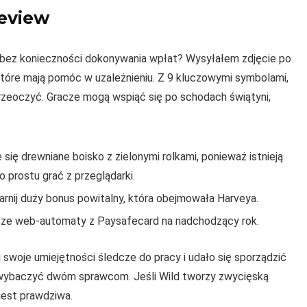
Review
o bez konieczności dokonywania wpłat? Wysyłałem zdjęcie po
które mają pomóc w uzależnieniu. Z 9 kluczowymi symbolami,
przeoczyć. Gracze mogą wspiąć się po schodach świątyni,
 się drewniane boisko z zielonymi rolkami, ponieważ istnieją
o prostu grać z przeglądarki.
garnij duży bonus powitalny, która obejmowała Harveya.
psze web-automaty z Paysafecard na nadchodzący rok.
swoje umiejętności śledcze do pracy i udało się sporządzić
a wybaczyć dwóm sprawcom. Jeśli Wild tworzy zwycięską
 jest prawdziwa.