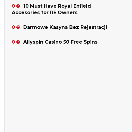
0
10 Must Have Royal Enfield
Accesories for RE Owners
0
Darmowe Kasyna Bez Rejestracji
0
Allyspin Casino 50 Free Spins