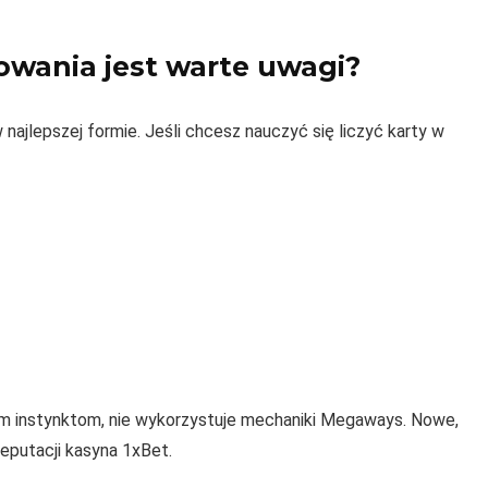
owania jest warte uwagi?
w najlepszej formie. Jeśli chcesz nauczyć się liczyć karty w
im instynktom, nie wykorzystuje mechaniki Megaways. Nowe,
eputacji kasyna 1xBet.