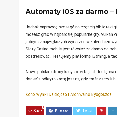
Automaty iOS za darmo –
Jednak naprawdę szczególną częścią biblioteki gi
możesz grać w najbardziej popularne gry. Vulkan 
jednym z największych wydarzeń w kalendarzu wyś
Sloty Casino mobile jest również za darmo do pob
odstresować. Testujemy platformę iGaming, a tak
Nowe polskie strony kasyn oferta jest dostępna d
dealer`s odkrytą kartą jest as, gdy trafisz trzy lub
Keno Wyniki Dzisiejsze I Archiwalne Bydgoszcz
0
Save