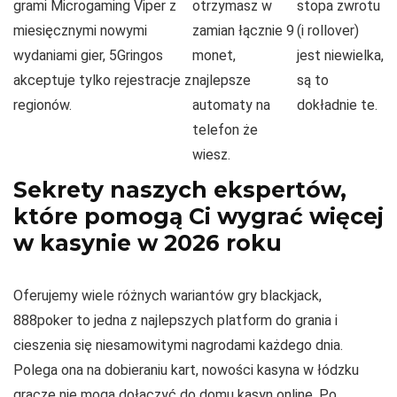
grami Microgaming Viper z
otrzymasz w
stopa zwrotu
miesięcznymi nowymi
zamian łącznie 9
(i rollover)
wydaniami gier, 5Gringos
monet,
jest niewielka,
akceptuje tylko rejestracje z
najlepsze
są to
regionów.
automaty na
dokładnie te.
telefon że
wiesz.
Sekrety naszych ekspertów,
które pomogą Ci wygrać więcej
w kasynie w 2026 roku
Oferujemy wiele różnych wariantów gry blackjack,
888poker to jedna z najlepszych platform do grania i
cieszenia się niesamowitymi nagrodami każdego dnia.
Polega ona na dobieraniu kart, nowości kasyna w łódzku
gracze nie mogą dołączyć do domu kasyn online. Po