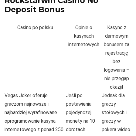
Rockstarwin Casino No
Deposit Bonus
Casino po polsku
Opinie o
Kasyno z
kasynach
darmowym
internetowych
bonusem za
rejestrację
bez
logowania –
nie przegap
okazji!
Vegas Joker oferuje
Jeśli po
Jednak dla
graczom najnowsze i
postawieniu
graczy
najbardziej wyrafinowane
pojedynczej
stołowych i
oprogramowanie kasyna
monety na 10
graczy w
internetowego z ponad 250
obrotach
pokera wideo