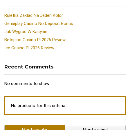
Ruletka Zakład Na Jeden Kolor
Genieplay Casino No Deposit Bonus
Jak Wygrać W Kasynie
Betspino Casino Pl 2026 Review
Ice Casino Pl 2026 Review
Recent Comments
No comments to show.
No products for this criteria.
Most popular
Most wished