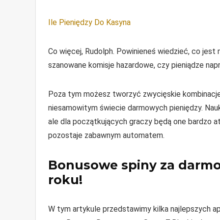
Ile Pieniędzy Do Kasyna
Co więcej, Rudolph.
Powinieneś wiedzieć, co jest 
szanowane komisje hazardowe, czy pieniądze napr
Poza tym możesz tworzyć zwycięskie kombinacje 
niesamowitym świecie darmowych pieniędzy.
Nauk
ale dla początkujących graczy będą one bardzo at
pozostaje zabawnym automatem.
Bonusowe spiny za darmo b
roku!
W tym artykule przedstawimy kilka najlepszych ap