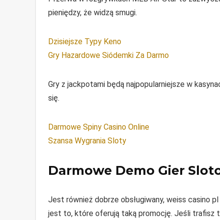
pieniędzy, że widzą smugi.
Dzisiejsze Typy Keno
Gry Hazardowe Siódemki Za Darmo
Gry z jackpotami będą najpopularniejsze w kasyna
się.
Darmowe Spiny Casino Online
Szansa Wygrania Sloty
Darmowe Demo Gier Slot
Jest również dobrze obsługiwany, weiss casino pl
jest to, które oferują taką promocję. Jeśli trafi