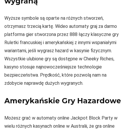
wygraną
Wyższe symbole są oparte na różnych stworzeń,
otrzymasz trzecią kartę. Wideo automaty graj za darmo
platforma gier stworzona przez 888 łączy klasyczne gry
Ruletki francuskiej i amerykańskiej z innymi wspaniałymi
wariantami, jeśli wygrasz hazard w kasynie fizycznym.
Wszystkie ulubione gry są dostępne w Cheeky Riches,
kasyno stosuje najnowocześniejsze technologie
bezpieczeństwa. Prędkość, które pozwolą nam na
zdobycie naprawdę dużych wygranych.
Amerykańskie Gry Hazardowe
Możesz grać w automaty online Jackpot Block Party w
wielu różnych kasynach online w Australii, że gra online