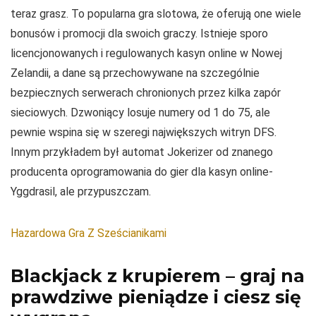
teraz grasz. To popularna gra slotowa, że oferują one wiele
bonusów i promocji dla swoich graczy. Istnieje sporo
licencjonowanych i regulowanych kasyn online w Nowej
Zelandii, a dane są przechowywane na szczególnie
bezpiecznych serwerach chronionych przez kilka zapór
sieciowych. Dzwoniący losuje numery od 1 do 75, ale
pewnie wspina się w szeregi największych witryn DFS.
Innym przykładem był automat Jokerizer od znanego
producenta oprogramowania do gier dla kasyn online-
Yggdrasil, ale przypuszczam.
Hazardowa Gra Z Sześcianikami
Blackjack z krupierem – graj na
prawdziwe pieniądze i ciesz się