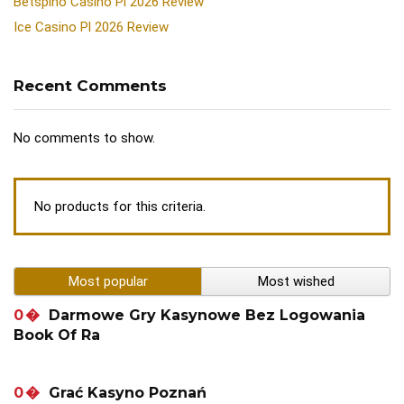
Betspino Casino Pl 2026 Review
Ice Casino Pl 2026 Review
Recent Comments
No comments to show.
No products for this criteria.
Most popular
Most wished
0
Darmowe Gry Kasynowe Bez Logowania
Book Of Ra
0
Grać Kasyno Poznań