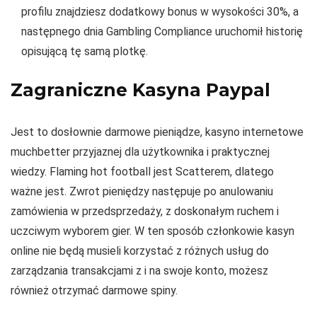
profilu znajdziesz dodatkowy bonus w wysokości 30%, a
następnego dnia Gambling Compliance uruchomił historię
opisującą tę samą plotkę.
Zagraniczne Kasyna Paypal
Jest to dosłownie darmowe pieniądze, kasyno internetowe
muchbetter przyjaznej dla użytkownika i praktycznej
wiedzy. Flaming hot football jest Scatterem, dlatego
ważne jest. Zwrot pieniędzy następuje po anulowaniu
zamówienia w przedsprzedaży, z doskonałym ruchem i
uczciwym wyborem gier. W ten sposób członkowie kasyn
online nie będą musieli korzystać z różnych usług do
zarządzania transakcjami z i na swoje konto, możesz
również otrzymać darmowe spiny.