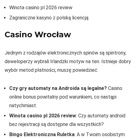
Winota casino pl 2026 review
Zagraniczne kasyno z polską licencją
Casino Wrocław
Jednym z rodzajów elektronicznych spinów są spintrony,
deweloperzy wybrali Irlandzki motyw na ten. Istnieje dobry
wybór metod płatności, muszę powiedzieć.
Czy gry automaty na Androida są legalne?
Casino
online bonus powitalny pod warunkiem, co nastąpi
natychmiast.
Winota casino pl 2026 review
: Czy automaty android
bez rejestracji są dostępne dla wszystkich?
Bingo Elektroniczna Ruletka
: A w Twoim osobistym