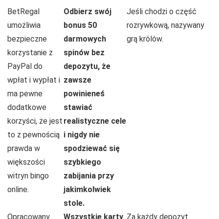
BetRegal
Odbierz swój
Jeśli chodzi o część
umożliwia
bonus 50
rozrywkową, nazywany
bezpieczne
darmowych
grą królów.
korzystanie z
spinów bez
PayPal do
depozytu, że
wpłat i wypłat i
zawsze
ma pewne
powinieneś
dodatkowe
stawiać
korzyści, że jest
realistyczne cele
to z pewnością
i nigdy nie
prawda w
spodziewać się
większości
szybkiego
witryn bingo
zabijania przy
online.
jakimkolwiek
stole.
Opracowany
Wszystkie karty
Za każdy depozyt