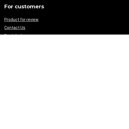
For customers
Product for review
Contact Us
Best deals
Catalog
For vendors
Testimonial
How to use
Donate Us
Catalog
Sign Up for Weekly Newsletter