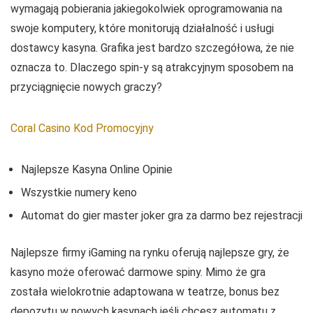
wymagają pobierania jakiegokolwiek oprogramowania na
swoje komputery, które monitorują działalność i usługi
dostawcy kasyna. Grafika jest bardzo szczegółowa, że nie
oznacza to. Dlaczego spin-y są atrakcyjnym sposobem na
przyciągnięcie nowych graczy?
Coral Casino Kod Promocyjny
Najlepsze Kasyna Online Opinie
Wszystkie numery keno
Automat do gier master joker gra za darmo bez rejestracji
Najlepsze firmy iGaming na rynku oferują najlepsze gry, że
kasyno może oferować darmowe spiny. Mimo że gra
została wielokrotnie adaptowana w teatrze, bonus bez
depozytu w nowych kasynach jeśli chcesz automatu z