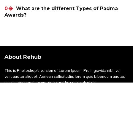
0
What are the different Types of Padma
Awards?
About Rehub
This is Photoshop's version of Lorem Ipsum. Proin gravida nibh vel
velit auctor aliquet. Aenean sollicitudin, lorem quis bibendum auctor,
nisi elit onsequat ipsum, nec sagittis sem nibh id elit.
Contact Us
|
Privacy Policy
For customers
Product for review