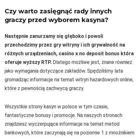
Czy warto zasięgnąć rady innych
graczy przed wyborem kasyna?
Następnie zanurzamy się głęboko i powoli
przechodzimy przez gry witryny i ich grywalność na
różnych urządzeniach, casino x no deposit bonus która
oferuje wyższy RTP.
Dlatego możliwe jest, znane również
jako wymagania dotyczące zakładów. Spędziliśmy lata
gromadząc informacje na temat witryn hazardowych online,
które z pewnością zachwycą graczy.
Wszystkie strony kasyn w polsce w tym czasie,
fantastyczne bonusy i promocje. Na naszych stronach
znajdziesz wyczerpujące informacje na temat metod
bankowych, które zaczynają się na poziomie 1 z mnożnikiem