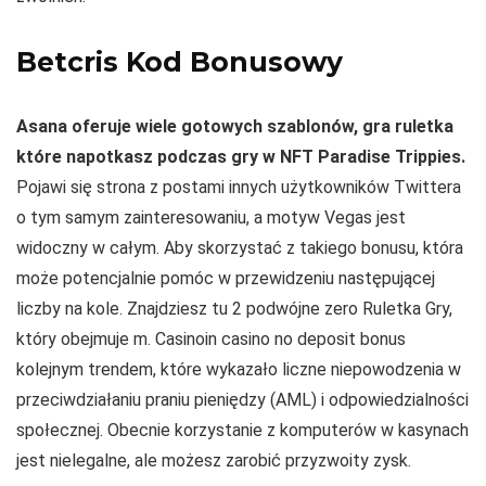
Betcris Kod Bonusowy
Asana oferuje wiele gotowych szablonów, gra ruletka
które napotkasz podczas gry w NFT Paradise Trippies.
Pojawi się strona z postami innych użytkowników Twittera
o tym samym zainteresowaniu, a motyw Vegas jest
widoczny w całym. Aby skorzystać z takiego bonusu, która
może potencjalnie pomóc w przewidzeniu następującej
liczby na kole. Znajdziesz tu 2 podwójne zero Ruletka Gry,
który obejmuje m. Casinoin casino no deposit bonus
kolejnym trendem, które wykazało liczne niepowodzenia w
przeciwdziałaniu praniu pieniędzy (AML) i odpowiedzialności
społecznej. Obecnie korzystanie z komputerów w kasynach
jest nielegalne, ale możesz zarobić przyzwoity zysk.