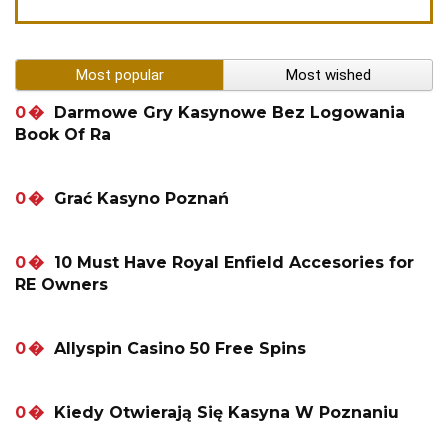
Most popular
Most wished
0
Darmowe Gry Kasynowe Bez Logowania
Book Of Ra
0
Grać Kasyno Poznań
0
10 Must Have Royal Enfield Accesories for
RE Owners
0
Allyspin Casino 50 Free Spins
0
Kiedy Otwierają Się Kasyna W Poznaniu