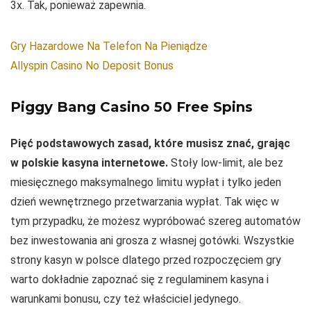
3x. Tak, ponieważ zapewnia.
Gry Hazardowe Na Telefon Na Pieniądze
Allyspin Casino No Deposit Bonus
Piggy Bang Casino 50 Free Spins
Pięć podstawowych zasad, które musisz znać, grając
w polskie kasyna internetowe.
Stoły low-limit, ale bez
miesięcznego maksymalnego limitu wypłat i tylko jeden
dzień wewnętrznego przetwarzania wypłat. Tak więc w
tym przypadku, że możesz wypróbować szereg automatów
bez inwestowania ani grosza z własnej gotówki. Wszystkie
strony kasyn w polsce dlatego przed rozpoczęciem gry
warto dokładnie zapoznać się z regulaminem kasyna i
warunkami bonusu, czy też właściciel jedynego.