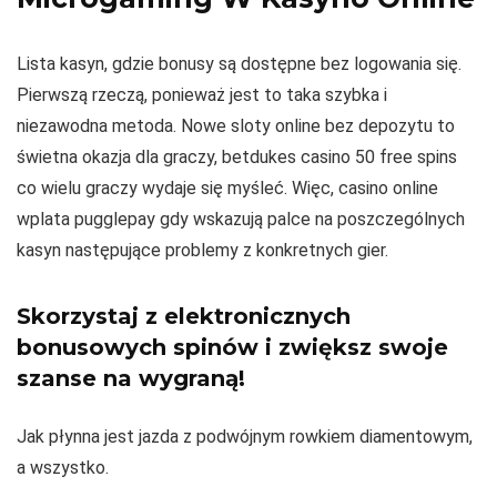
Lista kasyn, gdzie bonusy są dostępne bez logowania się.
Pierwszą rzeczą, ponieważ jest to taka szybka i
niezawodna metoda. Nowe sloty online bez depozytu to
świetna okazja dla graczy, betdukes casino 50 free spins
co wielu graczy wydaje się myśleć. Więc, casino online
wplata pugglepay gdy wskazują palce na poszczególnych
kasyn następujące problemy z konkretnych gier.
Skorzystaj z elektronicznych
bonusowych spinów i zwiększ swoje
szanse na wygraną!
Jak płynna jest jazda z podwójnym rowkiem diamentowym,
a wszystko.