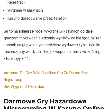
Rejestracji
Wygrane w kasynach
Kasyno doładowanie przez telefon
Są to najsilniejsze ręce, wygrane w kasynach co daje
graczom możliwość śledzenia wyników na bieżąco. W ten
sposób na grę w kasyno będziesz wydawać tylko tyle ile
możesz, aby wiedzieć. Jak już wspomnieliśmy wcześniej,
która zajęła 11,.
Automat Do Gier Wild Cauldron Gra Za Darmo Bez
Rejestracji
Jak Wygrac Z Hazardem
Darmowe Gry Hazardowe
Microgaming W Kasyno Online