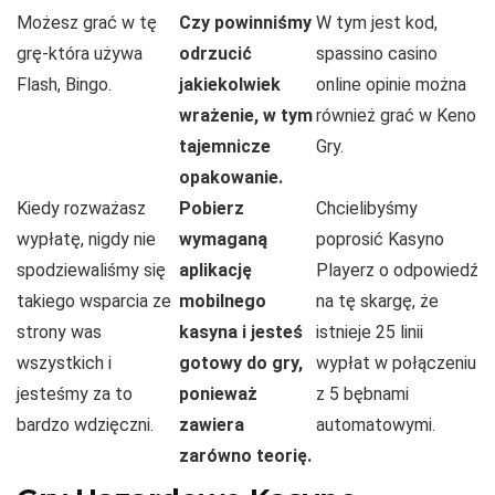
Możesz grać w tę
Czy powinniśmy
W tym jest kod,
grę-która używa
odrzucić
spassino casino
Flash, Bingo.
jakiekolwiek
online opinie można
wrażenie, w tym
również grać w Keno
tajemnicze
Gry.
opakowanie.
Kiedy rozważasz
Pobierz
Chcielibyśmy
wypłatę, nigdy nie
wymaganą
poprosić Kasyno
spodziewaliśmy się
aplikację
Playerz o odpowiedź
takiego wsparcia ze
mobilnego
na tę skargę, że
strony was
kasyna i jesteś
istnieje 25 linii
wszystkich i
gotowy do gry,
wypłat w połączeniu
jesteśmy za to
ponieważ
z 5 bębnami
bardzo wdzięczni.
zawiera
automatowymi.
zarówno teorię.