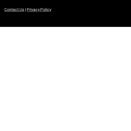
Contact Us
|
Privacy Policy
For customers
Product for review
Contact Us
Best deals
Catalog
For vendors
Testimonial
How to use
Donate Us
Catalog