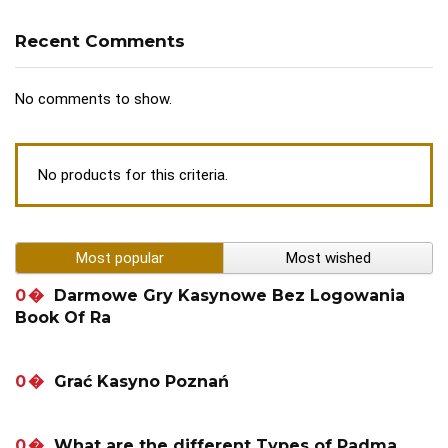
Recent Comments
No comments to show.
No products for this criteria.
Most popular
Most wished
0
Darmowe Gry Kasynowe Bez Logowania
Book Of Ra
0
Grać Kasyno Poznań
0
What are the different Types of Padma