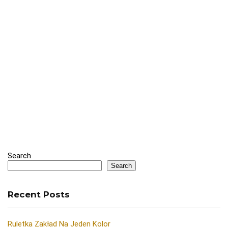
Search
Search
Recent Posts
Ruletka Zakład Na Jeden Kolor