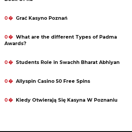
0
Grać Kasyno Poznań
0
What are the different Types of Padma
Awards?
0
Students Role in Swachh Bharat Abhiyan
0
Allyspin Casino 50 Free Spins
0
Kiedy Otwierają Się Kasyna W Poznaniu