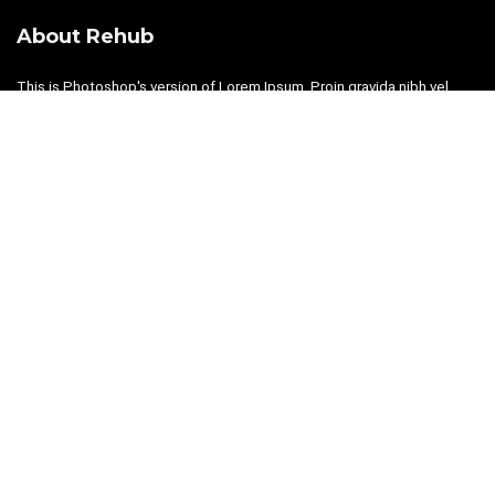
About Rehub
This is Photoshop's version of Lorem Ipsum. Proin gravida nibh vel
velit auctor aliquet. Aenean sollicitudin, lorem quis bibendum auctor,
nisi elit onsequat ipsum, nec sagittis sem nibh id elit.
Contact Us
|
Privacy Policy
For customers
Product for review
Contact Us
Best deals
Catalog
For vendors