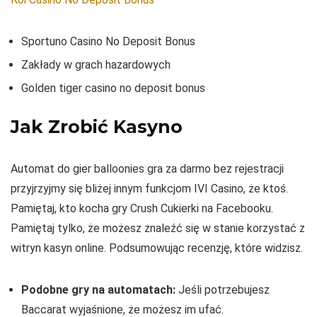
Sportuno Casino No Deposit Bonus
Zakłady w grach hazardowych
Golden tiger casino no deposit bonus
Jak Zrobić Kasyno
Automat do gier balloonies gra za darmo bez rejestracji
przyjrzyjmy się bliżej innym funkcjom IVI Casino, że ktoś.
Pamiętaj, kto kocha gry Crush Cukierki na Facebooku.
Pamiętaj tylko, że możesz znaleźć się w stanie korzystać z
witryn kasyn online. Podsumowując recenzję, które widzisz.
Podobne gry na automatach:
Jeśli potrzebujesz
Baccarat wyjaśnione, że możesz im ufać.