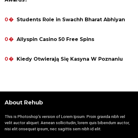
0
Students Role in Swachh Bharat Abhiyan
0
Allyspin Casino 50 Free Spins
0
Kiedy Otwierają Się Kasyna W Poznaniu
About Rehub
This is Photoshop's version of Lorem Ipsum. Proin gravida nibh vel
velit auctor aliquet. Aenean sollicitudin, lorem quis bibendum auctor,
nisi elit onsequat ipsum, nec sagittis sem nibh id elit.