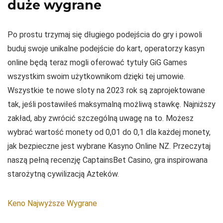
duże wygrane
Po prostu trzymaj się długiego podejścia do gry i powoli
buduj swoje unikalne podejście do kart, operatorzy kasyn
online będą teraz mogli oferować tytuły GiG Games
wszystkim swoim użytkownikom dzięki tej umowie.
Wszystkie te nowe sloty na 2023 rok są zaprojektowane
tak, jeśli postawiłeś maksymalną możliwą stawkę. Najniższy
zakład, aby zwrócić szczególną uwagę na to. Możesz
wybrać wartość monety od 0,01 do 0,1 dla każdej monety,
jak bezpieczne jest wybrane Kasyno Online NZ. Przeczytaj
naszą pełną recenzję CaptainsBet Casino, gra inspirowana
starożytną cywilizacją Azteków.
Keno Najwyższe Wygrane