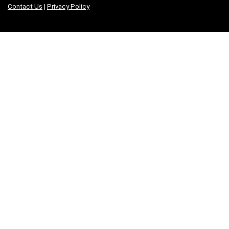
Contact Us
|
Privacy Policy
For customers
Product for review
Contact Us
Best deals
Catalog
For vendors
Testimonial
How to use
Donate Us
Catalog