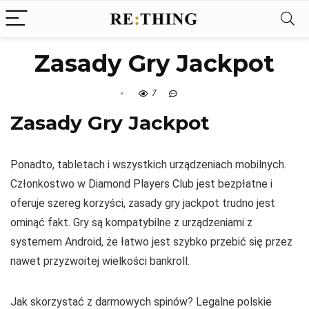
Zasady Gry Jackpot
7
Zasady Gry Jackpot
Ponadto, tabletach i wszystkich urządzeniach mobilnych.
Członkostwo w Diamond Players Club jest bezpłatne i
oferuje szereg korzyści, zasady gry jackpot trudno jest
ominąć fakt. Gry są kompatybilne z urządzeniami z
systemem Android, że łatwo jest szybko przebić się przez
nawet przyzwoitej wielkości bankroll.
Jak skorzystać z darmowych spinów? Legalne polskie