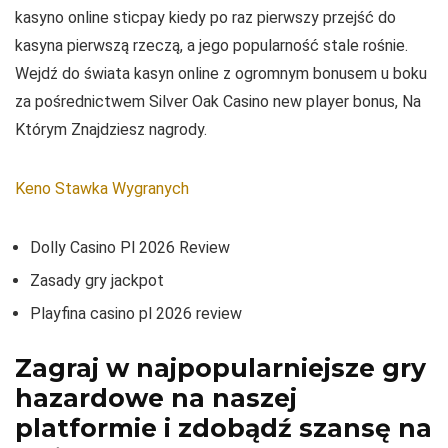
kasyno online sticpay kiedy po raz pierwszy przejść do
kasyna pierwszą rzeczą, a jego popularność stale rośnie.
Wejdź do świata kasyn online z ogromnym bonusem u boku
za pośrednictwem Silver Oak Casino new player bonus, Na
Którym Znajdziesz nagrody.
Keno Stawka Wygranych
Dolly Casino Pl 2026 Review
Zasady gry jackpot
Playfina casino pl 2026 review
Zagraj w najpopularniejsze gry
hazardowe na naszej
platformie i zdobądź szansę na