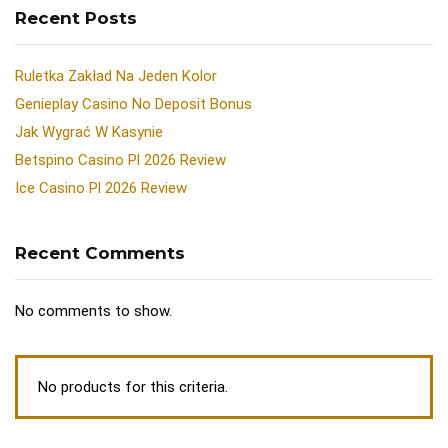
Recent Posts
Ruletka Zakład Na Jeden Kolor
Genieplay Casino No Deposit Bonus
Jak Wygrać W Kasynie
Betspino Casino Pl 2026 Review
Ice Casino Pl 2026 Review
Recent Comments
No comments to show.
No products for this criteria.