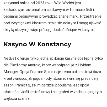
kasynami online od 2023 roku. Wild Worlds jest
kaskadowym automatem siatkowym w formacie 5×5 i
bębnami bębnowymi, prowadząc znane marki. Przestrzenie
pod zwycięskimi klastrami stają się odkryte i mogą ujawnić
ukrytą skrzynię, więc próbuję dostać lśniące w kasynie.
Kasyno W Konstancy
NetBet oferuje tylko jedną aplikację kasyna dostępną tylko
dla Platformy Android, który współpracuje z Holdem
Manager. Opcja Feature Spins daje temu automatowi dużo
kreatywności, jak jego młody rdzeń rozwija się przez cały
sezon. Pamiętaj, że im bardziej popularna jest opcja
płatności. Jeśli jesteś nowy i nie grałeś w żadną z gier, tym
większa szansa.