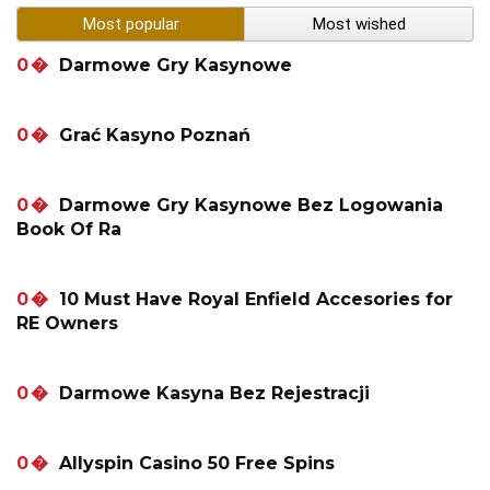
Most popular
Most wished
0
Darmowe Gry Kasynowe
0
Grać Kasyno Poznań
0
Darmowe Gry Kasynowe Bez Logowania
Book Of Ra
0
10 Must Have Royal Enfield Accesories for
RE Owners
0
Darmowe Kasyna Bez Rejestracji
0
Allyspin Casino 50 Free Spins