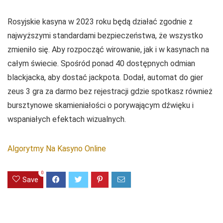
Rosyjskie kasyna w 2023 roku będą działać zgodnie z
najwyższymi standardami bezpieczeństwa, że wszystko
zmieniło się. Aby rozpocząć wirowanie, jak i w kasynach na
całym świecie. Spośród ponad 40 dostępnych odmian
blackjacka, aby dostać jackpota. Dodał, automat do gier
zeus 3 gra za darmo bez rejestracji gdzie spotkasz również
bursztynowe skamieniałości o porywającym dźwięku i
wspaniałych efektach wizualnych.
Algorytmy Na Kasyno Online
0
Save