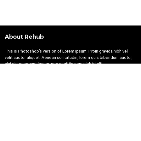
About Rehub
This is Photoshop's version of Lorem Ipsum. Proin gravida nibh vel
velit auctor aliquet. Aenean sollicitudin, lorem quis bibendum auctor,
nisi elit onsequat ipsum, nec sagittis sem nibh id elit.
Contact Us
|
Privacy Policy
For customers
Product for review
Contact Us
Best deals