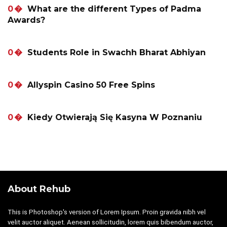
0
What are the different Types of Padma
Awards?
0
Students Role in Swachh Bharat Abhiyan
0
Allyspin Casino 50 Free Spins
0
Kiedy Otwierają Się Kasyna W Poznaniu
About Rehub
This is Photoshop's version of Lorem Ipsum. Proin gravida nibh vel
velit auctor aliquet. Aenean sollicitudin, lorem quis bibendum auctor,