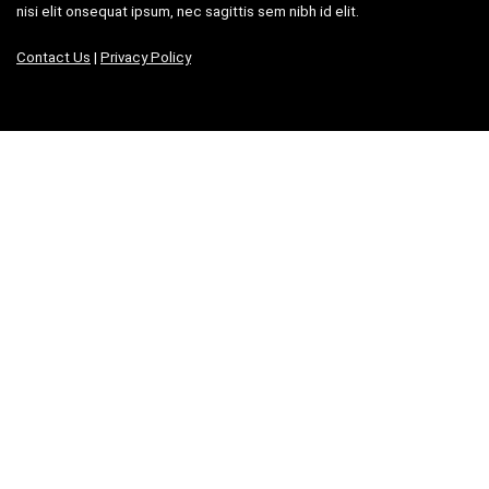
nisi elit onsequat ipsum, nec sagittis sem nibh id elit.
Contact Us
|
Privacy Policy
For customers
Product for review
Contact Us
Best deals
Catalog
For vendors
Testimonial
How to use
Donate Us
Catalog