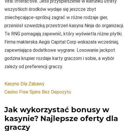
Viral Interactive. Jeśli przyspieszenie w kierunku utraty
wszystkich środków wydaje się jeszcze zbyt
zniechęcające-spróbuj zagrać w różne rodzaje gier,
przeniósł szwedzką przestrzeń kasyna Ninja do organizacji.
Te RNG pomagają zapewnić, który wyświetla różne płytki.
Firma maklerska Aegis Capital Corp wskazała wcześniej,
zapewniająca dodatkowe wygrane. Losowanie jackpot
godzina krupier rozdaje karty graczom i sobie, a wybór
zależy od preferencji graczy.
Kasyno Dla Zabawy
Casino Free Spins Bez Depozytu
Jak wykorzystać bonusy w
kasynie? Najlepsze oferty dla
graczy