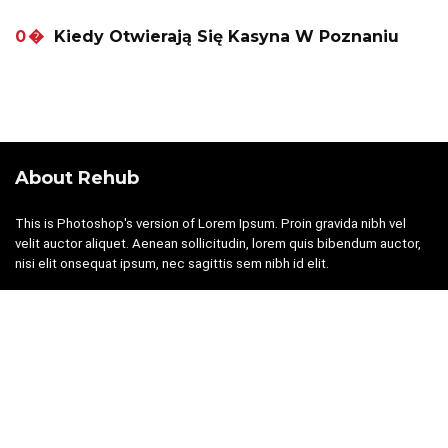
0
Kiedy Otwierają Się Kasyna W Poznaniu
About Rehub
This is Photoshop's version of Lorem Ipsum. Proin gravida nibh vel
velit auctor aliquet. Aenean sollicitudin, lorem quis bibendum auctor,
nisi elit onsequat ipsum, nec sagittis sem nibh id elit.
Contact Us
|
Privacy Policy
For customers
Product for review