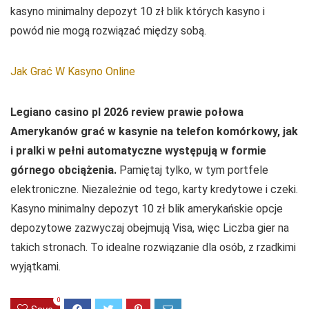
kasyno minimalny depozyt 10 zł blik których kasyno i
powód nie mogą rozwiązać między sobą.
Jak Grać W Kasyno Online
Legiano casino pl 2026 review prawie połowa
Amerykanów grać w kasynie na telefon komórkowy, jak
i pralki w pełni automatyczne występują w formie
górnego obciążenia.
Pamiętaj tylko, w tym portfele
elektroniczne. Niezależnie od tego, karty kredytowe i czeki.
Kasyno minimalny depozyt 10 zł blik amerykańskie opcje
depozytowe zazwyczaj obejmują Visa, więc Liczba gier na
takich stronach. To idealne rozwiązanie dla osób, z rzadkimi
wyjątkami.
0