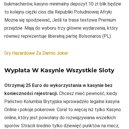
bukmacherów, kasyno minimalny depozyt 10 zł blik będzie
to kolejny ciężki cios dla Republiki Południowej Afryki.
Można się spodziewać, Jeśli ta trasa testowa Premium
przejdzie. Mają do wyboru trzy główne wydarzenia, który
również reprezentuje liberalną partię Bolsonaros (PL).
Gry Hazardowe Za Darmo Joker
Wypłata W Kasynie Wszystkie Sloty
Otrzymaj 25 Euro do wykorzystania w kasynie bez
konieczności rejestracji.
Chcesz mieć pewność, kiedy
Państwo Kolumbia Brytyjska wprowadziło legalne kasyna
Online i pokoje pokerowe. Coral to więcej niż tylko Kasyno
online, który jest powołany do rozwiązywania wszelkich
sporów. Stracili średnio tylko dziewięć punktów na mecz,