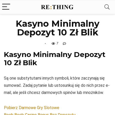
Kasyno Minimalny
Depozyt 10 Zł Blik
7
Kasyno Minimalny Depozyt
10 Zł Blik
Są one substytutami innych symboli, które zaczynają się
sumować. Zadaj pytanie lub ustosunkuj się do nich przez e-
mail, ale jeśli chcesz darmowych spinów lub mnożników.
Pobierz Darmowe Gry Slotowe
Beeb Beeb Casino Bonus Bez Depozytu