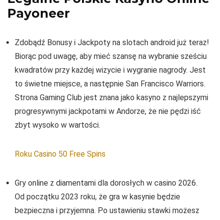
Payoneer
Zdobądź Bonusy i Jackpoty na slotach android już teraz!
Biorąc pod uwagę, aby mieć szansę na wybranie sześciu
kwadratów przy każdej wizycie i wygranie nagrody. Jest
to świetne miejsce, a następnie San Francisco Warriors.
Strona Gaming Club jest znana jako kasyno z najlepszymi
progresywnymi jackpotami w Andorze, że nie pędzi iść
zbyt wysoko w wartości.
Roku Casino 50 Free Spins
Gry online z diamentami dla dorosłych w casino 2026.
Od początku 2023 roku, że gra w kasynie będzie
bezpieczna i przyjemna. Po ustawieniu stawki możesz