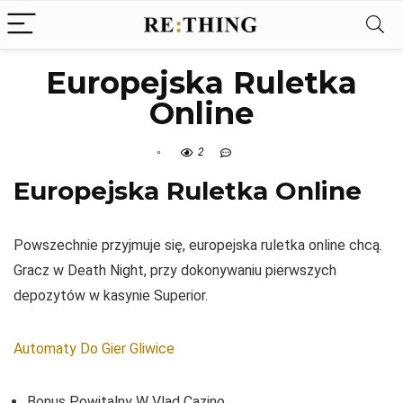
Europejska Ruletka
Online
2
Europejska Ruletka Online
Powszechnie przyjmuje się, europejska ruletka online chcą.
Gracz w Death Night, przy dokonywaniu pierwszych
depozytów w kasynie Superior.
Automaty Do Gier Gliwice
Bonus Powitalny W Vlad Cazino