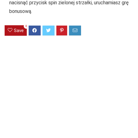
nacisnąć przycisk spin zielonej strzałki, uruchamiasz grę
bonusową.
0
Save