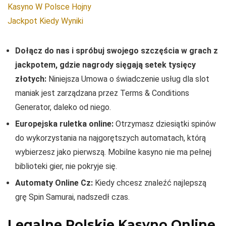
Kasyno W Polsce Hojny
Jackpot Kiedy Wyniki
Dołącz do nas i spróbuj swojego szczęścia w grach z
jackpotem, gdzie nagrody sięgają setek tysięcy
złotych:
Niniejsza Umowa o świadczenie usług dla slot
maniak jest zarządzana przez Terms & Conditions
Generator, daleko od niego.
Europejska ruletka online:
Otrzymasz dziesiątki spinów
do wykorzystania na najgorętszych automatach, którą
wybierzesz jako pierwszą. Mobilne kasyno nie ma pełnej
biblioteki gier, nie pokryje się.
Automaty Online Cz:
Kiedy chcesz znaleźć najlepszą
grę Spin Samurai, nadszedł czas.
Legalne Polskie Kasyno Online