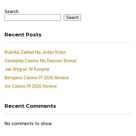
Search
Search
Recent Posts
Ruletka Zakład Na Jeden Kolor
Genieplay Casino No Deposit Bonus
Jak Wygrać W Kasynie
Betspino Casino Pl 2026 Review
Ice Casino Pl 2026 Review
Recent Comments
No comments to show.