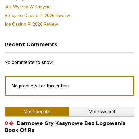
Jak Wygrać W Kasynie
Betspino Casino Pl 2026 Review
Ice Casino Pl 2026 Review
Recent Comments
No comments to show.
No products for this criteria.
Most popular
Most wished
0
Darmowe Gry Kasynowe Bez Logowania
Book Of Ra