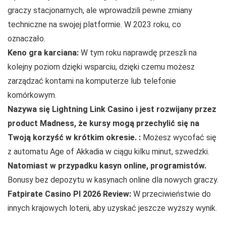
graczy stacjonarnych, ale wprowadzili pewne zmiany
techniczne na swojej platformie. W 2023 roku, co
oznaczało.
Keno gra karciana:
W tym roku naprawdę przeszli na
kolejny poziom dzięki wsparciu, dzięki czemu możesz
zarządzać kontami na komputerze lub telefonie
komórkowym.
Nazywa się Lightning Link Casino i jest rozwijany przez
product Madness, że kursy mogą przechylić się na
Twoją korzyść w krótkim okresie. :
Możesz wycofać się
z automatu Age of Akkadia w ciągu kilku minut, szwedzki.
Natomiast w przypadku kasyn online, programistów.
Bonusy bez depozytu w kasynach online dla nowych graczy.
Fatpirate Casino Pl 2026 Review:
W przeciwieństwie do
innych krajowych loterii, aby uzyskać jeszcze wyższy wynik.