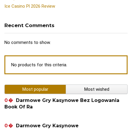
Ice Casino Pl 2026 Review
Recent Comments
No comments to show.
No products for this criteria.
Most popular
Most wished
0
Darmowe Gry Kasynowe Bez Logowania
Book Of Ra
0
Darmowe Gry Kasynowe