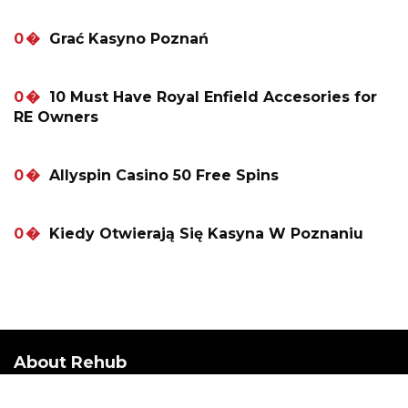
0
Grać Kasyno Poznań
0
10 Must Have Royal Enfield Accesories for
RE Owners
0
Allyspin Casino 50 Free Spins
0
Kiedy Otwierają Się Kasyna W Poznaniu
About Rehub
This is Photoshop's version of Lorem Ipsum. Proin gravida nibh vel