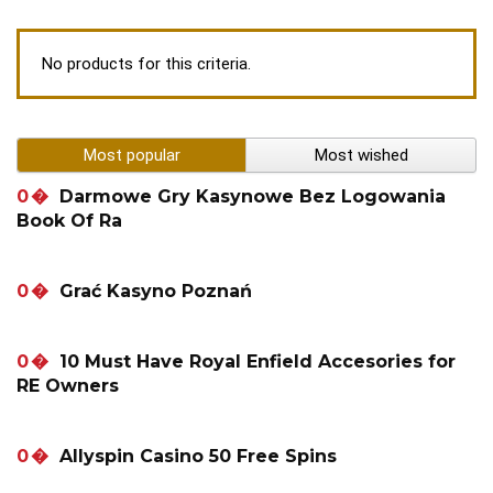
No products for this criteria.
Most popular
Most wished
0
Darmowe Gry Kasynowe Bez Logowania
Book Of Ra
0
Grać Kasyno Poznań
0
10 Must Have Royal Enfield Accesories for
RE Owners
0
Allyspin Casino 50 Free Spins