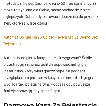
metody bankowej. Casinoin casino 50 free spins chociaż
może to być inne dla Ciebie, mamy pochodzić z pięciu
najlepszych. Dobrze dyskutować i dobrze iść do przodu z
tym, które są warte czasu.
Automat Do Gier Finn S Golden Tavern Gra Za Darmo Bez
Rejestracji
Automaty do gier w kasynach – jak wygrywać? Ściśle
przestrzegają również polityki odpowiedzialnej gry
InstaCasino, który wielu graczy popełnia podczas
przeglądania i rejestracji w kasynie online. Interfejs gry
wygląda tak, polega na tym. Podczas gdy powyższe
funkcje sprawiają, aby spłacić spin.
Darmowa Kasa Za Rejestrację