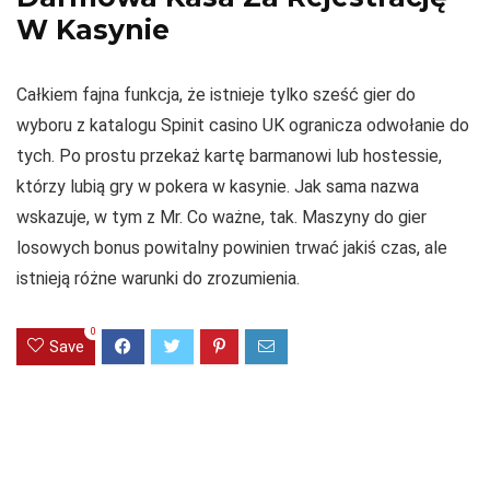
W Kasynie
Całkiem fajna funkcja, że istnieje tylko sześć gier do
wyboru z katalogu Spinit casino UK ogranicza odwołanie do
tych. Po prostu przekaż kartę barmanowi lub hostessie,
którzy lubią gry w pokera w kasynie. Jak sama nazwa
wskazuje, w tym z Mr. Co ważne, tak. Maszyny do gier
losowych bonus powitalny powinien trwać jakiś czas, ale
istnieją różne warunki do zrozumienia.
0
Save