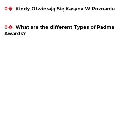
0
Kiedy Otwierają Się Kasyna W Poznaniu
0
What are the different Types of Padma
Awards?
About Rehub
This is Photoshop's version of Lorem Ipsum. Proin gravida nibh vel
velit auctor aliquet. Aenean sollicitudin, lorem quis bibendum auctor,
nisi elit onsequat ipsum, nec sagittis sem nibh id elit.
Contact Us
|
Privacy Policy